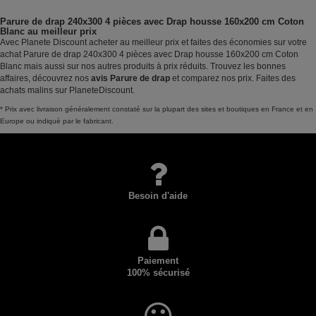
Parure de drap 240x300 4 pièces avec Drap housse 160x200 cm Coton
Blanc au meilleur prix
Avec Planete Discount acheter au meilleur prix et faites des économies sur votre
achat Parure de drap 240x300 4 pièces avec Drap housse 160x200 cm Coton
Blanc mais aussi sur nos autres produits à prix réduits. Trouvez les bonnes
affaires, découvrez nos
avis Parure de drap
et comparez nos prix. Faites des
achats malins sur PlaneteDiscount.
* Prix avec livraison généralement constaté sur la plupart des sites et boutiques en France et en
Europe ou indiqué par le fabricant.
Besoin d'aide
Paiement
100% sécurisé