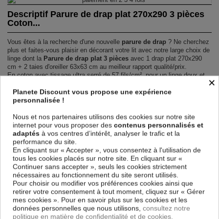
Descriptif Parure de drap plat 270x290 3 pièces
Coton...
Vous êtes à la recherche d'une nouvelle
parure de drap
? Ne cherchez
plus et faites-vous plaisir en décorant votre lit avec notre large choix de
linge dont la
Parure de drap plat 3 pièces
avec 1 drap plat 270x290
cm + 2 taies d'oreiller 63x63 cm au meilleur rapport qualité/prix.
En coton avec tissage ultra serré de 57 fils/cm², pour un linge doux et
×
résistant. Le tissage est une caractéristique importante, plus le nombre
Planete Discount vous propose une expérience
de fils/cm² est élevé, plus le tissage est serré et de bonne qualité.
personnalisée !
Laver et repasser sur l'envers afin de protéger les couleurs
Produit certifié Oeko-Tex® : Garantit que les articles testés et certifiés
Nous et nos partenaires utilisons des cookies sur notre site
ne présentent pas de substances nocives pouvant nuire à la santé.
internet pour vous proposer des
contenus personnalisés et
PARURE DE DRAP PLAT 3 PIÈCES 270X290 CM
adaptés
à vos centres d’intérêt, analyser le trafic et la
100% COTON 57 FILS TELIA !
performance du site.
En cliquant sur « Accepter », vous consentez à l'utilisation de
Détail
tous les cookies placés sur notre site. En cliquant sur «
Matière : 100% Coton 57 fils
Continuer sans accepter », seuls les cookies strictement
Couleur : Motifs
nécessaires au fonctionnement du site seront utilisés.
Entretien : Lavable en machine à 40°C
Pour choisir ou modifier vos préférences cookies ainsi que
Modèle : Telia
retirer votre consentement à tout moment, cliquez sur « Gérer
Tissage serré - 57 fils /cm²
mes cookies ». Pour en savoir plus sur les cookies et les
données personnelles que nous utilisons,
consultez notre
Contenu
politique en matière de confidentialité et de cookies.