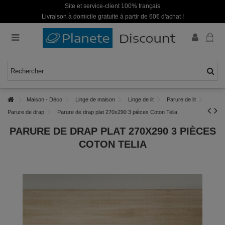
Site et service-client 100% français
Livraison à domicile gratuite à partir de 60€ d'achat !
Maison - Déco
Linge de maison
Linge de lit
Parure de lit
Parure de drap
Parure de drap plat 270x290 3 pièces Coton Telia
PARURE DE DRAP PLAT 270X290 3 PIÈCES
COTON TELIA