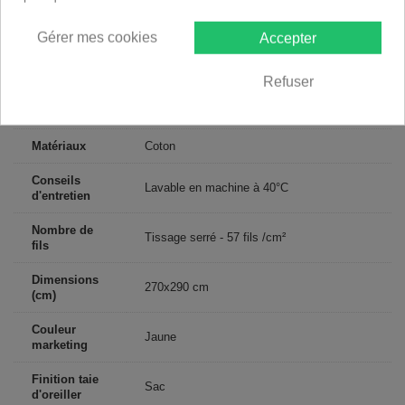
1 drap plat 270x290 cm + 2 taies d'oreiller 63x63 cm 100% Coton 57
fils
Gérer mes cookies
Accepter
Descriptif technique
Refuser
Certification
Oeko-Tex®
Matériaux
Coton
Conseils
Lavable en machine à 40°C
d'entretien
Nombre de
Tissage serré - 57 fils /cm²
fils
Dimensions
270x290 cm
(cm)
Couleur
Jaune
marketing
Finition taie
Sac
d'oreiller