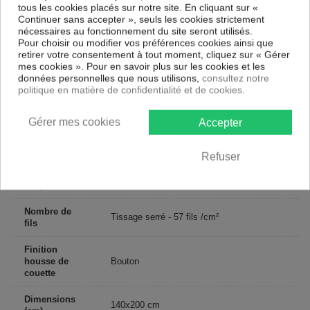
tous les cookies placés sur notre site. En cliquant sur «
Continuer sans accepter », seuls les cookies strictement
Certification
Oeko-Tex®
nécessaires au fonctionnement du site seront utilisés.
Pour choisir ou modifier vos préférences cookies ainsi que
retirer votre consentement à tout moment, cliquez sur « Gérer
Longueur
200
mes cookies ». Pour en savoir plus sur les cookies et les
données personnelles que nous utilisons,
consultez notre
Matériaux
Coton
politique en matière de confidentialité et de cookies.
Conseils
Lavable en machine
d'entretien
Gérer mes cookies
Accepter
Type de
Enfant
Refuser
public
Largeur
140
Nombre de
Tissage serré - 57 fils /cm²
fils
Finition
housse de
Bouton
couette
Dimensions
140x200 cm