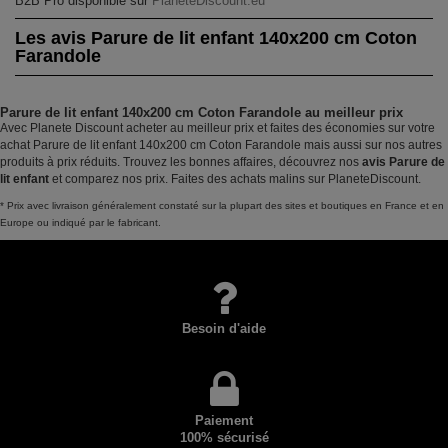
B2B Pro disponible sur
PlaneteDiscount.eu
Les avis Parure de lit enfant 140x200 cm Coton
Farandole
Parure de lit enfant 140x200 cm Coton Farandole au meilleur prix
Avec Planete Discount acheter au meilleur prix et faites des économies sur votre
achat Parure de lit enfant 140x200 cm Coton Farandole mais aussi sur nos autres
produits à prix réduits. Trouvez les bonnes affaires, découvrez nos
avis Parure de
lit enfant
et comparez nos prix. Faites des achats malins sur PlaneteDiscount.
* Prix avec livraison généralement constaté sur la plupart des sites et boutiques en France et en
Europe ou indiqué par le fabricant.
Besoin d'aide
Paiement
100% sécurisé