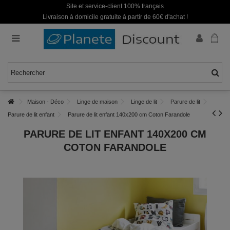
Site et service-client 100% français
Livraison à domicile gratuite à partir de 60€ d'achat !
Maison - Déco
Linge de maison
Linge de lit
Parure de lit
Parure de lit enfant
Parure de lit enfant 140x200 cm Coton Farandole
PARURE DE LIT ENFANT 140X200 CM
COTON FARANDOLE