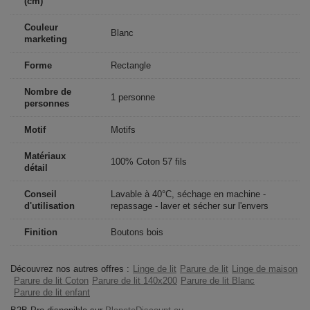
(cm)
Couleur
Blanc
marketing
Forme
Rectangle
Nombre de
1 personne
personnes
Motif
Motifs
Matériaux
100% Coton 57 fils
détail
Conseil
Lavable à 40°C, séchage en machine -
d'utilisation
repassage - laver et sécher sur l'envers
Finition
Boutons bois
Découvrez nos autres offres :
Linge de lit
Parure de lit
Linge de maison
Parure de lit Coton
Parure de lit 140x200
Parure de lit Blanc
Parure de lit enfant