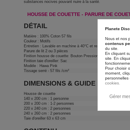
substances nocives pouvant nuire à la santé.
HOUSSE DE COUETTE - PARURE DE COUET
DÉTAIL
Planete Dis
Matière : 100% Coton 57 fils
Nous et nos p
Couleur : Motifs
contenus pe
Entretien : Lavable en machine à 40°C et repassage facile
du site.
Parure de lit 2 ou 3 pièces
En cliquant s
Finition housse de couette: Bouton Pression
site. En cliq
Finition taie d'oreiller: Sac
fonctionnement
Modèle : Hawa Pink
Pour choisir 
Tissage serré - 57 fils /cm²
moment, cliqu
personnelles 
DIMENSIONS & GUIDE
cookies.
Housse de couette
Gérer mes
140 x 200 cm : 1 personne
200 x 200 cm : 1-2 personnes
220 x 240 cm : 2 personnes
240 x 260 cm : 2 personnes
Taie d'oreiller 63 x 63 cm