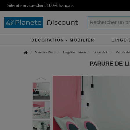
Site et service-client 100% français
DÉCORATION - MOBILIER
LINGE 
Maison - Déco
Linge de maison
Linge de lit
Parure de 
PARURE DE LI