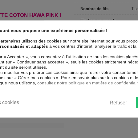
Nombre de fils
Tis
TE COTON HAWA PINK !
Finition housse de
Bou
couette
count vous propose une expérience personnalisée !
Dimensions (cm)
240
artenaires utilisons des cookies sur notre site internet pour vous prop
rsonnalisés et adaptés
à vos centres d’intérêt, analyser le trafic et 
Couleur marketing
Mot
ur « Accepter », vous consentez à l'utilisation de tous les cookies placé
Finition taie
uant sur « Continuer sans accepter », seuls les cookies strictement néce
Sa
d'oreiller
 du site seront utilisés.
ou modifier vos préférences cookies ainsi que retirer votre consentemen
ez sur « Gérer mes cookies ». Pour en savoir plus sur les cookies et 
que nous utilisons,
consultez notre politique en matière de confidentiali
 cookies
Refuser