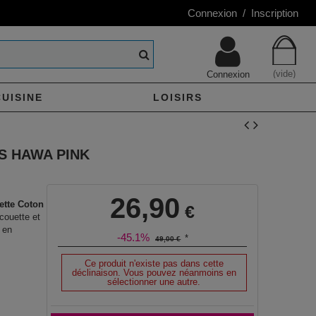
Connexion / Inscription
(vide)
Connexion
CUISINE
LOISIRS
LS HAWA PINK
26,90
ette Coton
€
couette et
e en
-45.1%
*
49,00 €
Ce produit n'existe pas dans cette
déclinaison. Vous pouvez néanmoins en
sélectionner une autre.