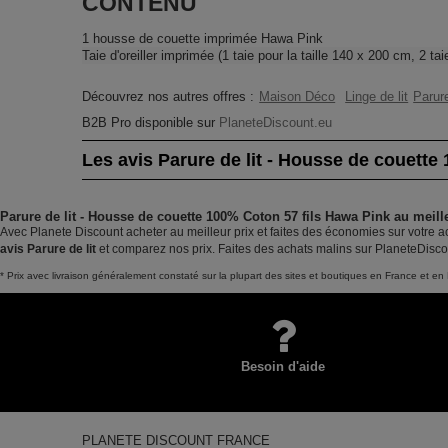
CONTENU
1 housse de couette imprimée Hawa Pink
Taie d'oreiller imprimée (1 taie pour la taille 140 x 200 cm, 2 tai
Découvrez nos autres offres :
Maison Déco
Linge de lit
Parure
B2B Pro disponible sur
PlaneteDiscount.eu
Les avis Parure de lit - Housse de couette
Parure de lit - Housse de couette 100% Coton 57 fils Hawa Pink au meill
Avec Planete Discount acheter au meilleur prix et faites des économies sur votre a
avis Parure de lit
et comparez nos prix. Faites des achats malins sur PlaneteDisco
* Prix avec livraison généralement constaté sur la plupart des sites et boutiques en France et en 
Besoin d'aide
PLANETE DISCOUNT FRANCE