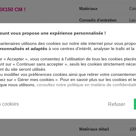
Matériaux
Cot
X150 CM !
Conseils d'entretien
Lav
Type de public
Adu
count vous propose une expérience personnalisée !
passage possible - Sèche linge
artenaires utilisons des cookies sur notre site internet pour vous prop
Largeur
90
es couleurs similaires) - Sèche
rsonnalisés et adaptés
à vos centres d’intérêt, analyser le trafic et 
Collection
HD
ur « Accepter », vous consentez à l'utilisation de tous les cookies placé
uant sur « Continuer sans accepter », seuls les cookies strictement néce
Dimensions (cm)
90x
 du site seront utilisés.
ou modifier vos préférences cookies ainsi que retirer votre consentemen
Couleur marketing
Ém
ez sur « Gérer mes cookies ». Pour en savoir plus sur les cookies et 
que nous utilisons,
consultez notre politique en matière de confidentiali
Forme
Rec
Nombre de
1 p
 cookies
Refuser
personnes
Motif
Uni
Matériaux détail
100