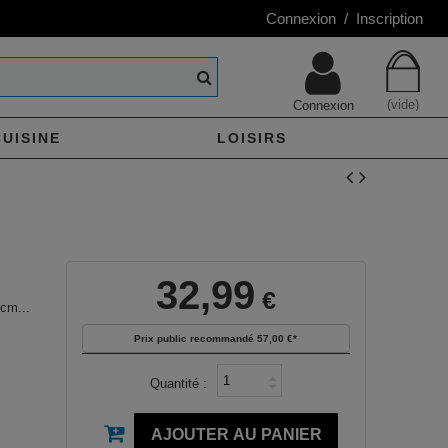
Connexion / Inscription
(vide)
Connexion
CUISINE
LOISIRS
32,99
€
cm...
Prix public recommandé
57,00 €
*
m
Quantité :
AJOUTER AU PANIER