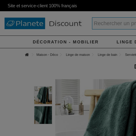
Site et service-client 100% français
DÉCORATION - MOBILIER
LINGE 
Maison - Déco
Linge de maison
Linge de bain
Serviet