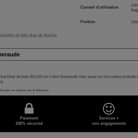
Lav
Conseil d'utilisation
ling
Finition
Lit
erviette de bain drap de douche
meraude
 achat Drap de bain 90x150 cm Coton Emeraude mais aussi sur nos autres produits à
nt.
Europe ou indiqué par le fabricant.
Paiement
Services +
100% sécurisé
nos engagements