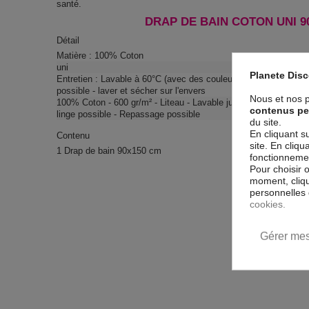
santé.
DRAP DE BAIN COTON UNI 90
Détail
Matière : 100% Coton
uni
Planete Dis
Entretien : Lavable à 60°C (avec des couleurs similaires) - Re
possible - laver et sécher sur l'envers
Nous et nos p
100% Coton - 600 gr/m² - Liteau - Lavable jusqu'à 60°C (avec d
contenus pe
linge possible - Repassage possible
du site.
En cliquant s
Contenu
site. En cliq
1 Drap de bain 90x150 cm
fonctionnement
Pour choisir 
moment, cliqu
personnelles 
cookies.
Gérer mes