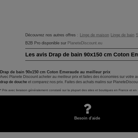
Découvrez nos autres offres :
Linge de maison
Linge de bain
S
B2B Pro disponible sur
PlaneteDiscount.eu
Les avis Drap de bain 90x150 cm Coton E
Drap de bain 90x150 cm Coton Emeraude au meilleur prix
Avec Planete Discount acheter au meilleur prix et faites des économies sur votre
drap de douche
et comparez nos prix. Faites des achats malins sur PlaneteDiscou
* Prix avec livraison généralement constaté sur la plupart des sites et boutiques en France et en 
Besoin d'aide