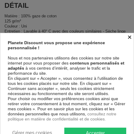
DÉTAIL
Matière : 100% gaze de coton
125 gr/m²
Couleur : Uni
Entretien : Lavable à 40° C avec des couleurs similaires - Sèche linge
×
possible
Finition : Point bourdon ton sur ton
Planete Discount vous propose une expérience
Modèle : Canard
personnalisée !
Tissage ultra serré 74 fils /cm²
3 serviettes 100% gaze de coton 40x40 cm
Nous et nos partenaires utilisons des cookies sur notre site
internet pour vous proposer des
contenus personnalisés et
adaptés
à vos centres d’intérêt, analyser le trafic et la
Descriptif technique
performance du site.
En cliquant sur « Accepter », vous consentez à l'utilisation de
tous les cookies placés sur notre site. En cliquant sur «
Certification
Oeko-Tex®
Continuer sans accepter », seuls les cookies strictement
nécessaires au fonctionnement du site seront utilisés.
Pour choisir ou modifier vos préférences cookies ainsi que
Longueur
40
retirer votre consentement à tout moment, cliquez sur « Gérer
mes cookies ». Pour en savoir plus sur les cookies et les
Grammage
125 gr/m²
données personnelles que nous utilisons,
consultez notre
politique en matière de confidentialité et de cookies.
Matériaux
Gaze de Coton
Gérer mes cookies
Conseils
Accepter