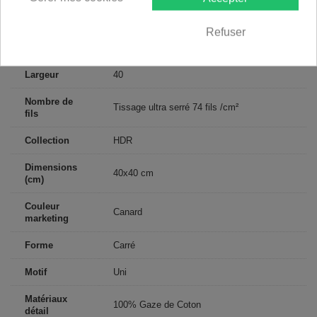
Lavable en machine à 40°C
d'entretien
Refuser
Type de
Adulte
public
Largeur
40
Nombre de
Tissage ultra serré 74 fils /cm²
fils
Collection
HDR
Dimensions
40x40 cm
(cm)
Couleur
Canard
marketing
Forme
Carré
Motif
Uni
Matériaux
100% Gaze de Coton
détail