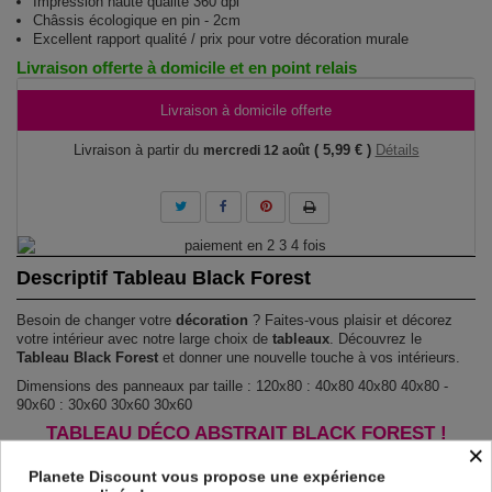
Impression haute qualité 360 dpi
Châssis écologique en pin - 2cm
Excellent rapport qualité / prix pour votre décoration murale
Livraison offerte à domicile et en point relais
Livraison à domicile offerte
Livraison à partir du
( 5,99 € )
Détails
mercredi 12 août
Descriptif Tableau Black Forest
Besoin de changer votre
décoration
? Faites-vous plaisir et décorez
votre intérieur avec notre large choix de
tableaux
. Découvrez le
Tableau Black Forest
et donner une nouvelle touche à vos intérieurs.
Dimensions des panneaux par taille : 120x80 : 40x80 40x80 40x80 -
90x60 : 30x60 30x60 30x60
TABLEAU DÉCO ABSTRAIT BLACK FOREST !
×
Le Tableau Black Forest
est imprimé sur un papier intissé spécial et
Planete Discount vous propose une expérience
de haute qualité qui reflète parfaitement les couleurs avec des détails