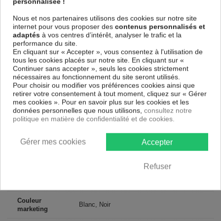
personnalisée !
parfaitement reproduits. Grâce à une impression sur tous les cotés et
une toile tendue sur un châssis fait de matériaux respectueux de
Nous et nos partenaires utilisons des cookies sur notre site
l'environnement, vous pourrez suspendre le tableau immédiatement
internet pour vous proposer des
contenus personnalisés et
sans avoir à l'encadrer.
adaptés
à vos centres d’intérêt, analyser le trafic et la
Le Tableau Abstrait Black Forest
est résistant aux rayons UV, inodore
performance du site.
et 100 % sûr, parfait même pour la chambre à coucher et la chambre
En cliquant sur « Accepter », vous consentez à l'utilisation de
des enfants.
tous les cookies placés sur notre site. En cliquant sur «
Continuer sans accepter », seuls les cookies strictement
Notre large choix de tableaux tendances et modernes constituent un
nécessaires au fonctionnement du site seront utilisés.
moyen simple et pas cher de donner une nouvelle touche à vos
Pour choisir ou modifier vos préférences cookies ainsi que
intérieurs, il y en a pour tous les goût.
retirer votre consentement à tout moment, cliquez sur « Gérer
mes cookies ». Pour en savoir plus sur les cookies et les
données personnelles que nous utilisons,
consultez notre
Descriptif technique
politique en matière de confidentialité et de cookies.
Matériaux
MDF
Gérer mes cookies
Accepter
Collection
Artgeist
Refuser
Dimensions
90x60 cm, 120x80 cm
(cm)
Couleur
Blanc, Noir
marketing