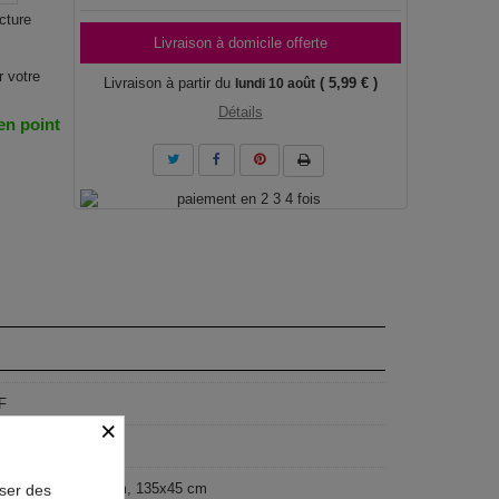
cture
Livraison à domicile offerte
r votre
Livraison à partir du
( 5,99 € )
lundi 10 août
Détails
 en point
F
×
geist
x40 cm, 150x50 cm, 135x45 cm
oser des