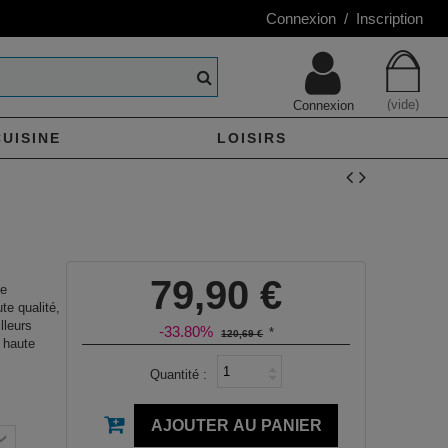
Connexion / Inscription
(vide)
Connexion
CUISINE
LOISIRS
79,90 €
ne
te qualité,
lleurs
-33.80%
*
120,69 €
 haute
Quantité :
AJOUTER AU PANIER