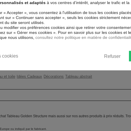
rsonnalisés et adaptés
à vos centres d’intérêt, analyser le trafic et 
 spécial et de haute qualité qui
 reproduits. Grâce à une impression
Couleur marketing
Dor
ur « Accepter », vous consentez à l'utilisation de tous les cookies placé
atériaux respectueux de
uant sur « Continuer sans accepter », seuls les cookies strictement néce
ent sans avoir à l'encadrer.
Thème
Mod
 du site seront utilisés.
s UV, inodore et 100 % sûr, parfait
ou modifier vos préférences cookies ainsi que retirer votre consentemen
Impression
Hau
ez sur « Gérer mes cookies ». Pour en savoir plus sur les cookies et 
que nous utilisons,
consultez notre politique en matière de confidentiali
ent un moyen simple et pas cher de
Résolution
360
 les goût.
Protection anti-UV
Oui
 cookies
Refuser
Châssis
2 c
u et toile
Idées Cadeaux
Décorations
Tableau abstrait
chat Tableau Golden Structure mais aussi sur nos autres produits à prix réduits. T
Europe ou indiqué par le fabricant.