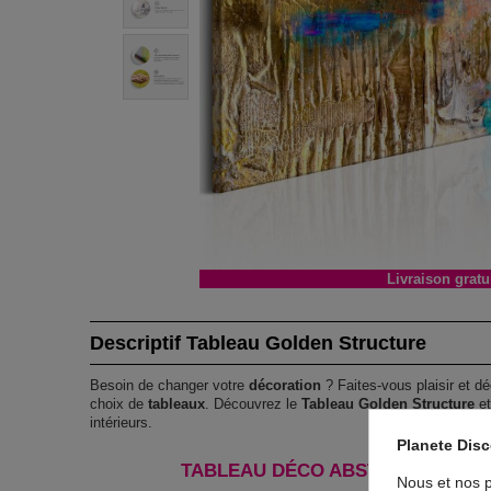
Livraison gratu
Descriptif Tableau Golden Structure
Besoin de changer votre
décoration
? Faites-vous plaisir et dé
choix de
tableaux
. Découvrez le
Tableau Golden Structure
et
intérieurs.
Planete Dis
TABLEAU DÉCO ABSTRAIT GOLDE
Nous et nos p