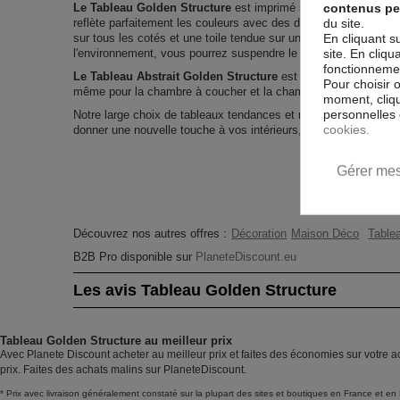
contenus pe
Le Tableau Golden Structure
est imprimé sur un papier intissé
du site.
reflète parfaitement les couleurs avec des détails parfaitement
En cliquant s
sur tous les cotés et une toile tendue sur un châssis fait de m
site. En cliq
l'environnement, vous pourrez suspendre le tableau immédiatem
fonctionnement
Le Tableau Abstrait Golden Structure
est résistant aux rayon
Pour choisir 
même pour la chambre à coucher et la chambre des enfants.
moment, cliqu
personnelles 
Notre large choix de tableaux tendances et modernes constitu
cookies.
donner une nouvelle touche à vos intérieurs, il y en a pour tous
Gérer mes
Découvrez nos autres offres :
Décoration
Maison Déco
Tablea
B2B Pro disponible sur
PlaneteDiscount.eu
Les avis Tableau Golden Structure
Tableau Golden Structure au meilleur prix
Avec Planete Discount acheter au meilleur prix et faites des économies sur votre a
prix. Faites des achats malins sur PlaneteDiscount.
* Prix avec livraison généralement constaté sur la plupart des sites et boutiques en France et en 