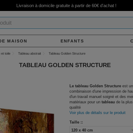
Livraison à domicile gratuite à partir de 60€ d'achat !
DE MAISON
ENFANTS
et toile
Tableau abstrait
Tableau Golden Structure
TABLEAU GOLDEN STRUCTURE
Le tableau Golden Structure
est u
combinaison d'une impression de hau
d'un travail manuel soigné et des mei
matériaux pour un
tableau
de la plus
qualité
Voir plus de détails sur le produit
Taille ::