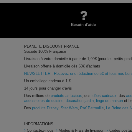
Besoin d'aide
PLANETE DISCOUNT FRANCE
Société 100% Française
Livraison à votre domicile à partir de 1,99€ (pour les petits prod
Livraison offerte à domicile dès 60€ d'achats
NEWSLETTER : Recevez une réduction de 5€ et tous nos bons 
Un emballage cadeau à 1 €
14 jours pour changer d'avis
Des milliers de
produits astucieux
, des
idées cadeaux
, des
acc
accessoires de cuisine
,
décoration jardin
,
linge de maison
et bi
Des
produits Disney
,
Star Wars
,
Pat' Patrouille
,
La Reine des 
INFORMATIONS
Contactez-nous
Modes & Frais de livraison
Codes postau