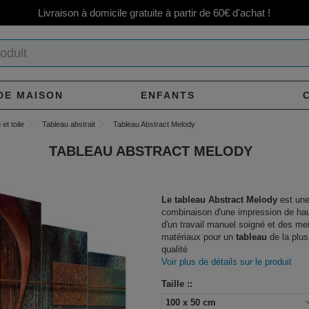
Livraison à domicile gratuite à partir de 60€ d'achat !
DE MAISON
ENFANTS
et toile
Tableau abstrait
Tableau Abstract Melody
TABLEAU ABSTRACT MELODY
Le tableau Abstract Melody
est un
combinaison d'une impression de hau
d'un travail manuel soigné et des mei
matériaux pour un
tableau
de la plus
qualité
Voir plus de détails sur le produit
Taille ::