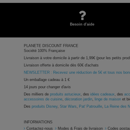
Besoin d'aide
PLANETE DISCOUNT FRANCE
Société 100% Française
Livraison à votre domicile à partir de 1,99€ (pour les petits prod
Livraison offerte à domicile dès 60€ d'achats
NEWSLETTER : Recevez une réduction de 5€ et tous nos bons 
Un emballage cadeau à 1 €
14 jours pour changer d'avis
Des milliers de
produits astucieux
, des
idées cadeaux
, des
acc
accessoires de cuisine
,
décoration jardin
,
linge de maison
et bi
Des
produits Disney
,
Star Wars
,
Pat' Patrouille
,
La Reine des 
INFORMATIONS
Contactez-nous
Modes & Frais de livraison
Codes postau