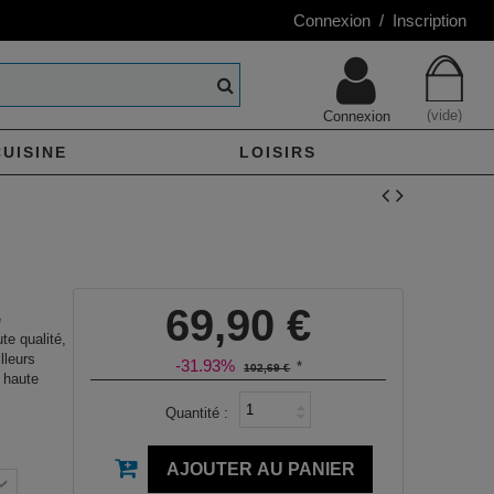
Connexion / Inscription
(vide)
Connexion
CUISINE
LOISIRS
69,90 €
e
te qualité,
lleurs
-31.93%
*
102,69 €
 haute
Quantité :
AJOUTER AU PANIER