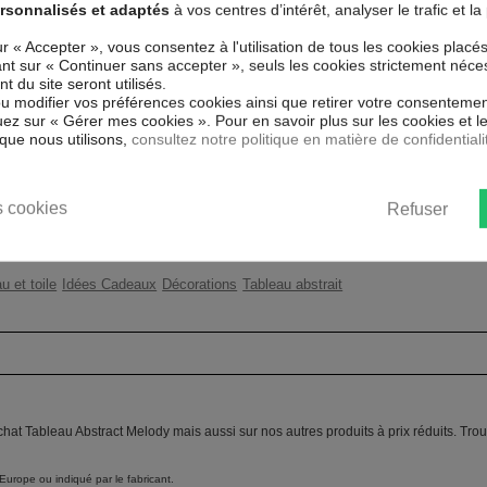
RACT MELODY !
rsonnalisés et adaptés
à vos centres d’intérêt, analyser le trafic et 
Couleur marketing
Dor
spécial et de haute qualité qui
ur « Accepter », vous consentez à l'utilisation de tous les cookies placé
 reproduits. Grâce à une impression
uant sur « Continuer sans accepter », seuls les cookies strictement néce
Thème
Mod
atériaux respectueux de
 du site seront utilisés.
ent sans avoir à l'encadrer.
ou modifier vos préférences cookies ainsi que retirer votre consentemen
Impression
Hau
ez sur « Gérer mes cookies ». Pour en savoir plus sur les cookies et 
 UV, inodore et 100 % sûr, parfait
que nous utilisons,
consultez notre politique en matière de confidentiali
Résolution
360
ent un moyen simple et pas cher de
 les goût.
Protection anti-UV
Oui
 cookies
Refuser
Châssis
2 c
u et toile
Idées Cadeaux
Décorations
Tableau abstrait
chat Tableau Abstract Melody mais aussi sur nos autres produits à prix réduits. Tr
Europe ou indiqué par le fabricant.