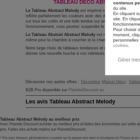
TABLEAU DÉCO ABSTRAIT ABST
contenus pe
du site.
Le Tableau Abstract Melody
est imprimé sur un papier intissé 
En cliquant s
reflète parfaitement les couleurs avec des détails parfaitement
site. En cliq
sur tous les cotés et une toile tendue sur un châssis fait de m
fonctionnement
l'environnement, vous pourrez suspendre le tableau immédiatem
Pour choisir 
moment, cliqu
Le Tableau Abstrait Abstract Melody
est résistant aux rayons
personnelles 
même pour la chambre à coucher et la chambre des enfants.
cookies.
Notre large choix de tableaux tendances et modernes constitu
donner une nouvelle touche à vos intérieurs, il y en a pour tous
Gérer mes
Découvrez nos autres offres :
Décoration
Maison Déco
Tablea
B2B Pro disponible sur
PlaneteDiscount.eu
Les avis Tableau Abstract Melody
Tableau Abstract Melody au meilleur prix
Avec Planete Discount acheter au meilleur prix et faites des économies sur votre a
prix. Faites des achats malins sur PlaneteDiscount.
* Prix avec livraison généralement constaté sur la plupart des sites et boutiques en France et en 