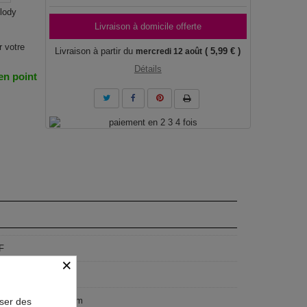
lody
Livraison à domicile offerte
r votre
Livraison à partir du
( 5,99 € )
mercredi 12 août
Détails
 en point
F
×
geist
x100 cm, 100x50 cm
oser des