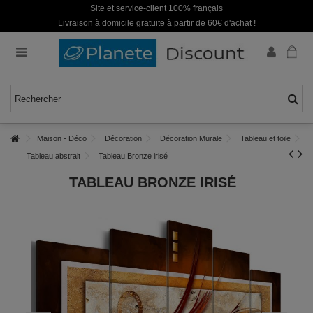
Site et service-client 100% français
Livraison à domicile gratuite à partir de 60€ d'achat !
Maison - Déco
Décoration
Décoration Murale
Tableau et toile
Tableau abstrait
Tableau Bronze irisé
TABLEAU BRONZE IRISÉ