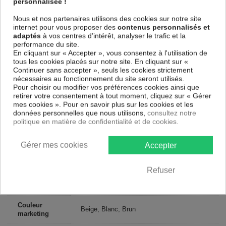
personnalisée !
parfaitement reproduits. Grâce à une impression sur tous les cotés et
une toile tendue sur un châssis fait de matériaux respectueux de
Nous et nos partenaires utilisons des cookies sur notre site
l'environnement, vous pourrez suspendre le tableau immédiatement
internet pour vous proposer des
contenus personnalisés et
sans avoir à l'encadrer.
adaptés
à vos centres d’intérêt, analyser le trafic et la
Le Tableau Abstrait Bronze irisé
est résistant aux rayons UV, inodore
performance du site.
et 100 % sûr, parfait même pour la chambre à coucher et la chambre
En cliquant sur « Accepter », vous consentez à l'utilisation de
des enfants.
tous les cookies placés sur notre site. En cliquant sur «
Continuer sans accepter », seuls les cookies strictement
Notre large choix de tableaux tendances et modernes constituent un
nécessaires au fonctionnement du site seront utilisés.
moyen simple et pas cher de donner une nouvelle touche à vos
Pour choisir ou modifier vos préférences cookies ainsi que
intérieurs, il y en a pour tous les goût.
retirer votre consentement à tout moment, cliquez sur « Gérer
mes cookies ». Pour en savoir plus sur les cookies et les
données personnelles que nous utilisons,
consultez notre
Descriptif technique
politique en matière de confidentialité et de cookies.
Matériaux
MDF
Gérer mes cookies
Accepter
Collection
Artgeist
Refuser
Dimensions
200x100 cm, 100x50 cm
(cm)
Couleur
Beige, Blanc, Brun
marketing