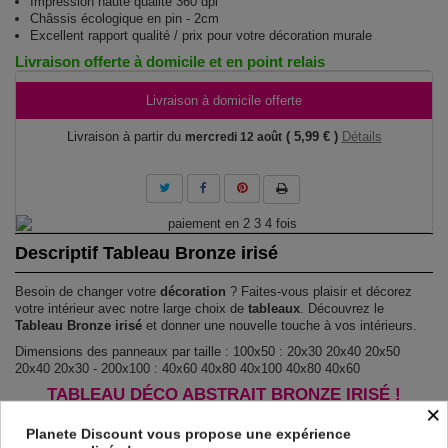
Impression haute qualité 360 dpi
Châssis écologique en pin - 2cm
Excellent rapport qualité / prix pour votre décoration murale
Livraison offerte à domicile et en point relais
Livraison à domicile offerte
Livraison à partir du
( 5,99 € )
Détails
mercredi 12 août
Descriptif Tableau Bronze irisé
Besoin de changer votre
décoration
? Faites-vous plaisir et décorez
votre intérieur avec notre large choix de
tableaux
. Découvrez le
Tableau Bronze irisé
et donner une nouvelle touche à vos intérieurs.
Dimensions des panneaux par taille : 100x50 : 20x30 20x40 20x50
20x40 20x30 - 200x100 : 40x60 40x80 40x100 40x80 40x60
TABLEAU DÉCO ABSTRAIT BRONZE IRISÉ !
×
Le Tableau Bronze irisé
est imprimé sur un papier intissé spécial et de
Planete Discount vous propose une expérience
haute qualité qui reflète parfaitement les couleurs avec des détails