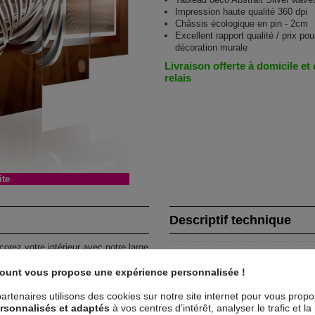
Impression haute qualité 360 dpi
Châssis écologique en pin - 2cm
Excellent rapport qualité / prix pou
décoration murale
Livraison offerte à domicile et
relais
ite
Descriptif technique
corez votre intérieur avec notre large
Matériaux
MD
ner une nouvelle touche à vos
count vous propose une expérience personnalisée !
Collection
Art
0x50 20x40 20x30 - 200x100 : 40x60
artenaires utilisons des cookies sur notre site internet pour vous prop
rsonnalisés et adaptés
à vos centres d’intérêt, analyser le trafic et 
Dimensions (cm)
100