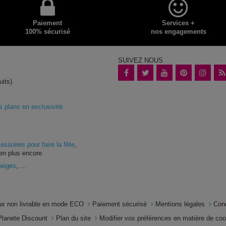
Paiement
Services +
100% sécurisé
nos engagements
SUIVEZ NOUS
uits)
plans en exclusivité
essoires pour faire la fête
,
en plus encore
Neiges
, ...
x non livrable en mode ECO
Paiement sécurisé
Mentions légales
Con
Planete Discount
Plan du site
Modifier vos préférences en matière de co