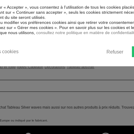
VER WAVES !
ur « Accepter », vous consentez à l'utilisation de tous les cookies placé
Couleur marketing
Bla
ial et de haute qualité qui reflète
uant sur « Continuer sans accepter », seuls les cookies strictement néce
uits. Grâce à une impression sur
 du site seront utilisés.
Impression
Hau
iaux respectueux de l'environnement,
ou modifier vos préférences cookies ainsi que retirer votre consentemen
l'encadrer.
ez sur « Gérer mes cookies ». Pour en savoir plus sur les cookies et 
Résolution
360
que nous utilisons,
consultez notre politique en matière de confidentiali
, inodore et 100 % sûr, parfait même
Protection anti-UV
Oui
ent un moyen simple et pas cher de
 les goût.
 cookies
Refuser
Châssis
2 c
u et toile
Idées Cadeaux
Décorations
Tableau abstrait
chat Tableau Silver waves mais aussi sur nos autres produits à prix réduits. Trouv
Europe ou indiqué par le fabricant.