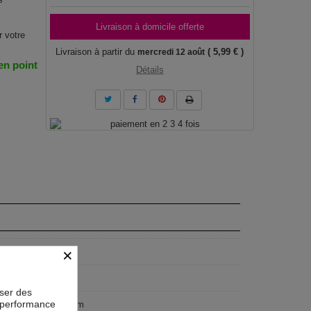
Livraison à domicile offerte
r votre
Livraison à partir du
( 5,99 € )
mercredi 12 août
 en point
Détails
×
F
geist
oser des
la performance
x50 cm, 200x100 cm