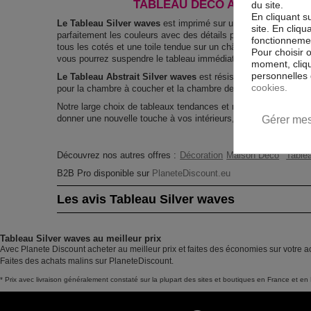
TABLEAU DÉCO ABSTRAIT SIL
du site.
En cliquant s
Le Tableau Silver waves
est imprimé sur un papier intissé spéc
site. En cliq
parfaitement les couleurs avec des détails parfaitement reprod
fonctionnement
tous les cotés et une toile tendue sur un châssis fait de matér
Pour choisir 
vous pourrez suspendre le tableau immédiatement sans avoir à 
moment, cliqu
personnelles 
Le Tableau Abstrait Silver waves
est résistant aux rayons UV
cookies.
pour la chambre à coucher et la chambre des enfants.
Notre large choix de tableaux tendances et modernes constitu
donner une nouvelle touche à vos intérieurs, il y en a pour tous
Gérer mes
Découvrez nos autres offres :
Décoration
Maison Déco
Tablea
B2B Pro disponible sur
PlaneteDiscount.eu
Les avis Tableau Silver waves
Tableau Silver waves au meilleur prix
Avec Planete Discount acheter au meilleur prix et faites des économies sur votre a
Faites des achats malins sur PlaneteDiscount.
* Prix avec livraison généralement constaté sur la plupart des sites et boutiques en France et en 