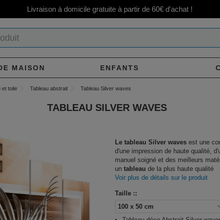
Livraison à domicile gratuite à partir de 60€ d'achat !
DE MAISON
ENFANTS
et toile
Tableau abstrait
Tableau Silver waves
TABLEAU SILVER WAVES
Le tableau Silver waves
est une co
d'une impression de haute qualité, d'u
manuel soigné et des meilleurs maté
un
tableau
de la plus haute qualité
Voir plus de détails sur le produit
Taille ::
Tableau déco Abstrait Silver wave