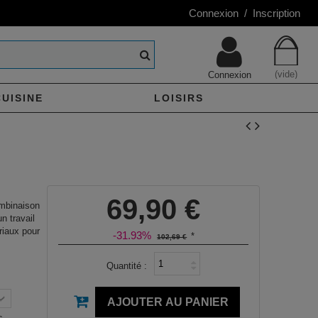
Connexion / Inscription
(vide)
Connexion
CUISINE
LOISIRS
69,90 €
mbinaison
n travail
riaux pour
-31.93%
*
102,69 €
Quantité :
AJOUTER AU PANIER
s