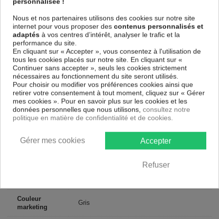
personnalisée !
parfaitement reproduits. Grâce à une impression sur tous les cotés et
une toile tendue sur un châssis fait de matériaux respectueux de
Nous et nos partenaires utilisons des cookies sur notre site
l'environnement, vous pourrez suspendre le tableau immédiatement
internet pour vous proposer des
contenus personnalisés et
sans avoir à l'encadrer.
adaptés
à vos centres d’intérêt, analyser le trafic et la
Le Tableau Abstrait Three shells
est résistant aux rayons UV, inodore
performance du site.
et 100 % sûr, parfait même pour la chambre à coucher et la chambre
En cliquant sur « Accepter », vous consentez à l'utilisation de
des enfants.
tous les cookies placés sur notre site. En cliquant sur «
Continuer sans accepter », seuls les cookies strictement
Notre large choix de tableaux tendances et modernes constituent un
nécessaires au fonctionnement du site seront utilisés.
moyen simple et pas cher de donner une nouvelle touche à vos
Pour choisir ou modifier vos préférences cookies ainsi que
intérieurs, il y en a pour tous les goût.
retirer votre consentement à tout moment, cliquez sur « Gérer
mes cookies ». Pour en savoir plus sur les cookies et les
données personnelles que nous utilisons,
consultez notre
Descriptif technique
politique en matière de confidentialité et de cookies.
Matériaux
MDF
Gérer mes cookies
Accepter
Collection
Artgeist
Refuser
Dimensions
100x50 cm, 200x100 cm
(cm)
Couleur
Gris
marketing