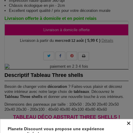
Impression haute qualité 360 dpi
Châssis écologique en pin - 2cm
Excellent rapport qualité / prix pour votre décoration murale
Livraison offerte à domicile et en point relais
Livraison à domicile offerte
Livraison à partir du
( 5,99 € )
Détails
mercredi 12 août
Descriptif Tableau Three shells
Besoin de changer votre
décoration
? Faites-vous plaisir et décorez
votre intérieur avec notre large choix de
tableaux
. Découvrez le
Tableau Three shells
et donner une nouvelle touche à vos intérieurs.
Dimensions des panneaux par taille : 100x50 : 20x30 20x40 20x50
20x40 20x30 - 200x100 : 40x60 40x80 40x100 40x80 40x60
TABLEAU DÉCO ABSTRAIT THREE SHELLS !
×
Le Tableau Three shells
est imprimé sur un papier intissé spécial et de
Planete Discount vous propose une expérience
haute qualité qui reflète parfaitement les couleurs avec des détails