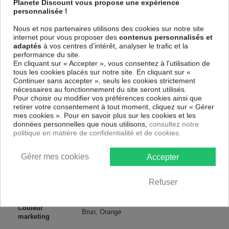
Planete Discount vous propose une expérience
parfaitement reproduits. Grâce à une impression sur tous les cotés et
personnalisée !
une toile tendue sur un châssis fait de matériaux respectueux de
l'environnement, vous pourrez suspendre le tableau immédiatement
Nous et nos partenaires utilisons des cookies sur notre site
sans avoir à l'encadrer.
internet pour vous proposer des
contenus personnalisés et
Le Tableau Abstrait Heat of Love
est résistant aux rayons UV, inodore
adaptés
à vos centres d’intérêt, analyser le trafic et la
et 100 % sûr, parfait même pour la chambre à coucher et la chambre
performance du site.
des enfants.
En cliquant sur « Accepter », vous consentez à l'utilisation de
tous les cookies placés sur notre site. En cliquant sur «
Notre large choix de tableaux tendances et modernes constituent un
Continuer sans accepter », seuls les cookies strictement
moyen simple et pas cher de donner une nouvelle touche à vos
nécessaires au fonctionnement du site seront utilisés.
intérieurs, il y en a pour tous les goût.
Pour choisir ou modifier vos préférences cookies ainsi que
retirer votre consentement à tout moment, cliquez sur « Gérer
Descriptif technique
mes cookies ». Pour en savoir plus sur les cookies et les
données personnelles que nous utilisons,
consultez notre
politique en matière de confidentialité et de cookies.
Matériaux
MDF
Gérer mes cookies
Accepter
Collection
Artgeist
Dimensions
Refuser
200x100 cm, 100x50 cm
(cm)
Couleur
Brun, Orange
marketing