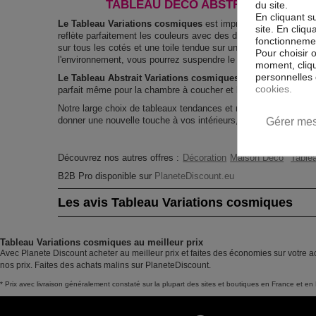
TABLEAU DÉCO ABSTRAIT VARIATI
du site.
En cliquant s
Le Tableau Variations cosmiques
est imprimé sur un papier in
site. En cliq
reflète parfaitement les couleurs avec des détails parfaitement
fonctionnement
sur tous les cotés et une toile tendue sur un châssis fait de m
Pour choisir 
l'environnement, vous pourrez suspendre le tableau immédiatem
moment, cliqu
personnelles 
Le Tableau Abstrait Variations cosmiques
est résistant aux 
cookies.
parfait même pour la chambre à coucher et la chambre des enf
Notre large choix de tableaux tendances et modernes constitu
donner une nouvelle touche à vos intérieurs, il y en a pour tous
Gérer mes
Découvrez nos autres offres :
Décoration
Maison Déco
Tablea
B2B Pro disponible sur
PlaneteDiscount.eu
Les avis Tableau Variations cosmiques
Tableau Variations cosmiques au meilleur prix
Avec Planete Discount acheter au meilleur prix et faites des économies sur votre a
nos prix. Faites des achats malins sur PlaneteDiscount.
* Prix avec livraison généralement constaté sur la plupart des sites et boutiques en France et en 