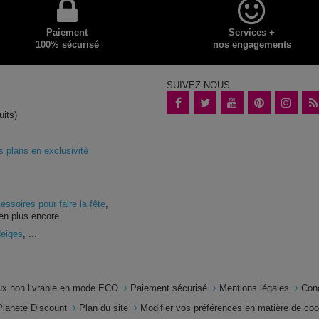
Paiement
Services +
100% sécurisé
nos engagements
SUIVEZ NOUS
uits)
plans en exclusivité
essoires pour faire la fête
,
en plus encore
Neiges
, ...
x non livrable en mode ECO
Paiement sécurisé
Mentions légales
Con
Planete Discount
Plan du site
Modifier vos préférences en matière de co