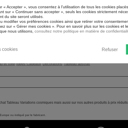
ONS COSMIQUES !
ur « Accepter », vous consentez à l'utilisation de tous les cookies placé
Couleur marketing
Gri
tissé spécial et de haute qualité qui
uant sur « Continuer sans accepter », seuls les cookies strictement néce
 reproduits. Grâce à une impression
 du site seront utilisés.
Impression
Hau
atériaux respectueux de
ou modifier vos préférences cookies ainsi que retirer votre consentemen
ent sans avoir à l'encadrer.
ez sur « Gérer mes cookies ». Pour en savoir plus sur les cookies et 
Résolution
360
que nous utilisons,
consultez notre politique en matière de confidentiali
rayons UV, inodore et 100 % sûr,
ants.
Protection anti-UV
Oui
ent un moyen simple et pas cher de
 les goût.
 cookies
Refuser
Châssis
2 c
u et toile
Idées Cadeaux
Décorations
Tableau abstrait
chat Tableau Variations cosmiques mais aussi sur nos autres produits à prix réduit
Europe ou indiqué par le fabricant.