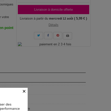
cosmiques
Livraison à domicile offerte
r votre
Livraison à partir du
( 5,99 € )
mercredi 12 août
Détails
 en point
×
F
geist
oser des
la performance
x100 cm, 100x50 cm