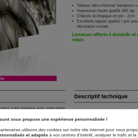
Tableau déco Abstrait Variations 
Impression haute qualité 360 dpi
Châssis écologique en pin - 2cm
Excellent rapport qualité / prix pou
décoration murale
Livraison offerte à domicile et
relais
ite
Descriptif technique
corez votre intérieur avec notre large
Matériaux
MD
es
et donner une nouvelle touche à
count vous propose une expérience personnalisée !
Collection
Art
0x50 20x40 20x30 - 200x100 : 40x60
artenaires utilisons des cookies sur notre site internet pour vous prop
rsonnalisés et adaptés
à vos centres d’intérêt, analyser le trafic et 
Dimensions (cm)
200