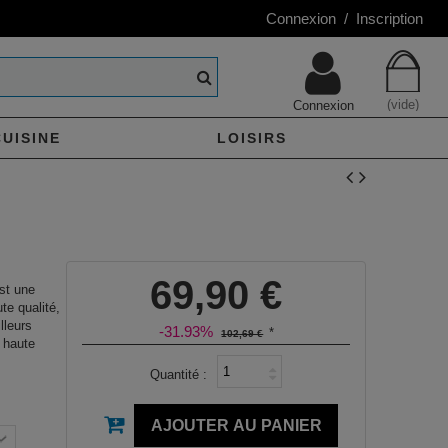
Connexion / Inscription
(vide)
Connexion
CUISINE
LOISIRS
69,90 €
st une
te qualité,
lleurs
-31.93%
*
102,69 €
 haute
Quantité :
AJOUTER AU PANIER