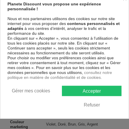
et de haute qualité qui reflète parfaitement les couleurs avec des détails
Planete Discount vous propose une expérience
parfaitement reproduits. Grâce à une impression sur tous les cotés et
personnalisée !
une toile tendue sur un châssis fait de matériaux respectueux de
l'environnement, vous pourrez suspendre le tableau immédiatement
Nous et nos partenaires utilisons des cookies sur notre site
sans avoir à l'encadrer.
internet pour vous proposer des
contenus personnalisés et
adaptés
à vos centres d’intérêt, analyser le trafic et la
Le Tableau Abstrait Abstract Moment
est résistant aux rayons UV,
performance du site.
inodore et 100 % sûr, parfait même pour la chambre à coucher et la
En cliquant sur « Accepter », vous consentez à l'utilisation de
chambre des enfants.
tous les cookies placés sur notre site. En cliquant sur «
Notre large choix de tableaux tendances et modernes constituent un
Continuer sans accepter », seuls les cookies strictement
moyen simple et pas cher de donner une nouvelle touche à vos
nécessaires au fonctionnement du site seront utilisés.
intérieurs, il y en a pour tous les goût.
Pour choisir ou modifier vos préférences cookies ainsi que
retirer votre consentement à tout moment, cliquez sur « Gérer
mes cookies ». Pour en savoir plus sur les cookies et les
Descriptif technique
données personnelles que nous utilisons,
consultez notre
politique en matière de confidentialité et de cookies.
Matériaux
MDF
Gérer mes cookies
Accepter
Collection
Artgeist
Refuser
Dimensions
200x100 cm, 100x50 cm
(cm)
Couleur
Violet, Doré, Brun, Gris, Argent
marketing