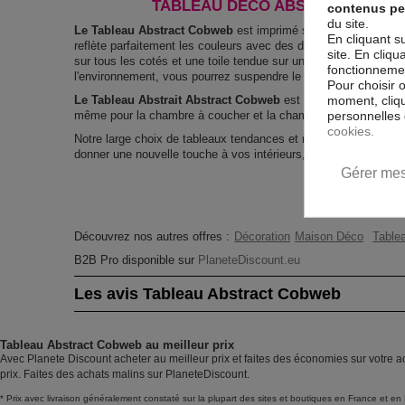
TABLEAU DÉCO ABSTRAIT ABST
contenus pe
du site.
Le Tableau Abstract Cobweb
est imprimé sur un papier intissé
En cliquant s
reflète parfaitement les couleurs avec des détails parfaitement
site. En cliq
sur tous les cotés et une toile tendue sur un châssis fait de m
fonctionnement
l'environnement, vous pourrez suspendre le tableau immédiatem
Pour choisir 
moment, cliqu
Le Tableau Abstrait Abstract Cobweb
est résistant aux rayon
personnelles 
même pour la chambre à coucher et la chambre des enfants.
cookies.
Notre large choix de tableaux tendances et modernes constitu
donner une nouvelle touche à vos intérieurs, il y en a pour tous
Gérer mes
Découvrez nos autres offres :
Décoration
Maison Déco
Tablea
B2B Pro disponible sur
PlaneteDiscount.eu
Les avis Tableau Abstract Cobweb
Tableau Abstract Cobweb au meilleur prix
Avec Planete Discount acheter au meilleur prix et faites des économies sur votre 
prix. Faites des achats malins sur PlaneteDiscount.
* Prix avec livraison généralement constaté sur la plupart des sites et boutiques en France et en 