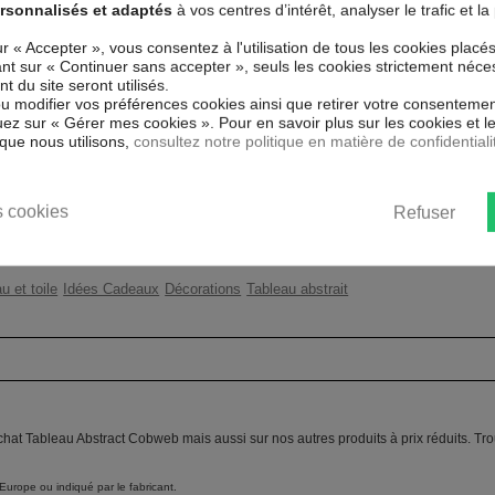
RACT COBWEB !
rsonnalisés et adaptés
à vos centres d’intérêt, analyser le trafic et 
Couleur marketing
Gri
 spécial et de haute qualité qui
ur « Accepter », vous consentez à l'utilisation de tous les cookies placé
 reproduits. Grâce à une impression
uant sur « Continuer sans accepter », seuls les cookies strictement néce
Thème
Mod
atériaux respectueux de
 du site seront utilisés.
ent sans avoir à l'encadrer.
ou modifier vos préférences cookies ainsi que retirer votre consentemen
Impression
Hau
ez sur « Gérer mes cookies ». Pour en savoir plus sur les cookies et 
s UV, inodore et 100 % sûr, parfait
que nous utilisons,
consultez notre politique en matière de confidentiali
Résolution
360
ent un moyen simple et pas cher de
 les goût.
Protection anti-UV
Oui
 cookies
Refuser
Châssis
2 c
u et toile
Idées Cadeaux
Décorations
Tableau abstrait
achat Tableau Abstract Cobweb mais aussi sur nos autres produits à prix réduits. T
Europe ou indiqué par le fabricant.