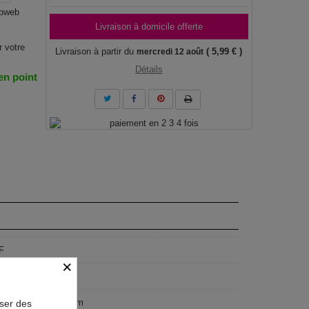
obweb
Livraison à domicile offerte
r votre
Livraison à partir du
( 5,99 € )
mercredi 12 août
Détails
 en point
F
×
geist
x100 cm, 100x50 cm
oser des