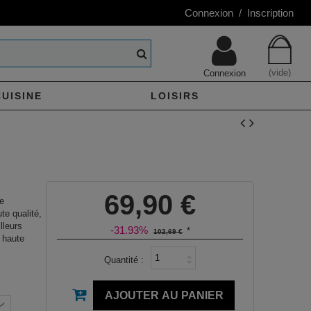
Connexion / Inscription
(vide)
Connexion
CUISINE
LOISIRS
69,90 €
e
te qualité,
lleurs
-31.93%
*
102,69 €
 haute
Quantité :
AJOUTER AU PANIER