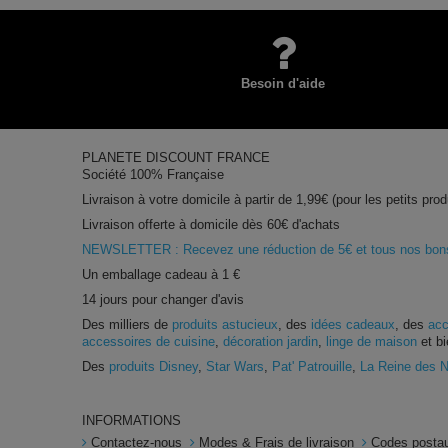
Besoin d'aide
PLANETE DISCOUNT FRANCE
Société 100% Française
Livraison à votre domicile à partir de 1,99€ (pour les petits prod
Livraison offerte à domicile dès 60€ d'achats
NEWSLETTER : Recevez une réduction de 5€ et tous nos bons 
Un emballage cadeau à 1 €
14 jours pour changer d'avis
Des milliers de
produits astucieux
, des
idées cadeaux
, des
acc
accessoires de cuisine
,
décoration jardin
,
linge de maison
et bi
Des
produits Disney
,
Star Wars
,
Pat' Patrouille
,
La Reine des 
INFORMATIONS
Contactez-nous
Modes & Frais de livraison
Codes postau