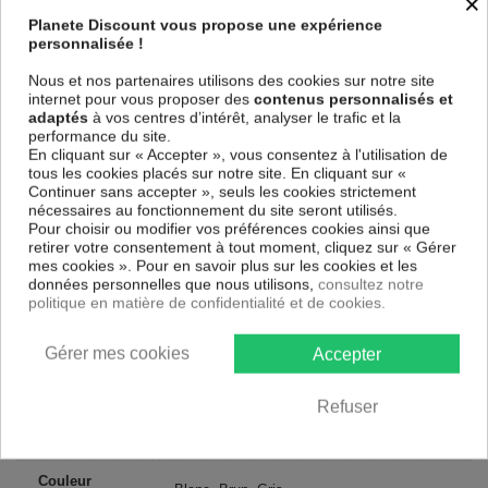
×
Le Tableau Abstract Structure
est imprimé sur un papier intissé
Planete Discount vous propose une expérience
spécial et de haute qualité qui reflète parfaitement les couleurs avec
personnalisée !
des détails parfaitement reproduits. Grâce à une impression sur tous les
cotés et une toile tendue sur un châssis fait de matériaux respectueux
Nous et nos partenaires utilisons des cookies sur notre site
de l'environnement, vous pourrez suspendre le tableau immédiatement
internet pour vous proposer des
contenus personnalisés et
sans avoir à l'encadrer.
adaptés
à vos centres d’intérêt, analyser le trafic et la
Le Tableau Abstrait Abstract Structure
est résistant aux rayons UV,
performance du site.
inodore et 100 % sûr, parfait même pour la chambre à coucher et la
En cliquant sur « Accepter », vous consentez à l'utilisation de
chambre des enfants.
tous les cookies placés sur notre site. En cliquant sur «
Continuer sans accepter », seuls les cookies strictement
Notre large choix de tableaux tendances et modernes constituent un
nécessaires au fonctionnement du site seront utilisés.
moyen simple et pas cher de donner une nouvelle touche à vos
Pour choisir ou modifier vos préférences cookies ainsi que
intérieurs, il y en a pour tous les goût.
retirer votre consentement à tout moment, cliquez sur « Gérer
mes cookies ». Pour en savoir plus sur les cookies et les
Descriptif technique
données personnelles que nous utilisons,
consultez notre
politique en matière de confidentialité et de cookies.
Matériaux
MDF
Gérer mes cookies
Accepter
Collection
Artgeist
Refuser
Dimensions
100x50 cm, 200x100 cm
(cm)
Couleur