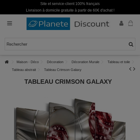
Site et service-client 100% français
Livraison à domicile gratuite à partir de 60€ d'achat !
Maison - Déco
Décoration
Décoration Murale
Tableau et toile
Tableau abstrait
Tableau Crimson Galaxy
TABLEAU CRIMSON GALAXY