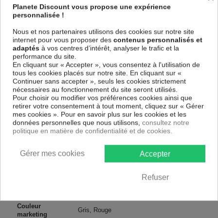
et de haute qualité qui reflète parfaitement les couleurs avec des détails
Planete Discount vous propose une expérience
parfaitement reproduits. Grâce à une impression sur tous les cotés et
personnalisée !
une toile tendue sur un châssis fait de matériaux respectueux de
l'environnement, vous pourrez suspendre le tableau immédiatement
Nous et nos partenaires utilisons des cookies sur notre site
sans avoir à l'encadrer.
internet pour vous proposer des
contenus personnalisés et
adaptés
à vos centres d’intérêt, analyser le trafic et la
Le Tableau Abstrait Crimson Galaxy
est résistant aux rayons UV,
performance du site.
inodore et 100 % sûr, parfait même pour la chambre à coucher et la
En cliquant sur « Accepter », vous consentez à l'utilisation de
chambre des enfants.
tous les cookies placés sur notre site. En cliquant sur «
Notre large choix de tableaux tendances et modernes constituent un
Continuer sans accepter », seuls les cookies strictement
moyen simple et pas cher de donner une nouvelle touche à vos
nécessaires au fonctionnement du site seront utilisés.
intérieurs, il y en a pour tous les goût.
Pour choisir ou modifier vos préférences cookies ainsi que
retirer votre consentement à tout moment, cliquez sur « Gérer
mes cookies ». Pour en savoir plus sur les cookies et les
Descriptif technique
données personnelles que nous utilisons,
consultez notre
politique en matière de confidentialité et de cookies.
Matériaux
MDF
Gérer mes cookies
Accepter
Collection
Artgeist
Refuser
Dimensions
100x50 cm, 200x100 cm
(cm)
Couleur
Gris, Rouge
marketing