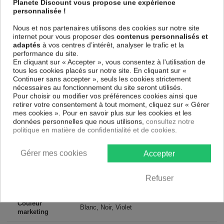
Planete Discount vous propose une expérience
parfaitement reproduits. Grâce à une impression sur tous les cotés et
personnalisée !
une toile tendue sur un châssis fait de matériaux respectueux de
l'environnement, vous pourrez suspendre le tableau immédiatement
Nous et nos partenaires utilisons des cookies sur notre site
sans avoir à l'encadrer.
internet pour vous proposer des
contenus personnalisés et
Le Tableau Abstrait Crazy Bullets
est résistant aux rayons UV,
adaptés
à vos centres d’intérêt, analyser le trafic et la
inodore et 100 % sûr, parfait même pour la chambre à coucher et la
performance du site.
chambre des enfants.
En cliquant sur « Accepter », vous consentez à l'utilisation de
tous les cookies placés sur notre site. En cliquant sur «
Notre large choix de tableaux tendances et modernes constituent un
Continuer sans accepter », seuls les cookies strictement
moyen simple et pas cher de donner une nouvelle touche à vos
nécessaires au fonctionnement du site seront utilisés.
intérieurs, il y en a pour tous les goût.
Pour choisir ou modifier vos préférences cookies ainsi que
retirer votre consentement à tout moment, cliquez sur « Gérer
Descriptif technique
mes cookies ». Pour en savoir plus sur les cookies et les
données personnelles que nous utilisons,
consultez notre
politique en matière de confidentialité et de cookies.
Matériaux
MDF
Gérer mes cookies
Accepter
Collection
Artgeist
Dimensions
Refuser
225x90 cm, 200x80 cm
(cm)
Couleur
Blanc, Noir, Violet
marketing