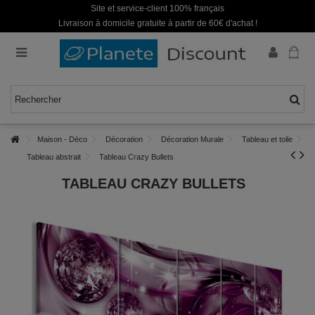
Site et service-client 100% français
Livraison à domicile gratuite à partir de 60€ d'achat !
Maison - Déco
Décoration
Décoration Murale
Tableau et toile
Tableau abstrait
Tableau Crazy Bullets
TABLEAU CRAZY BULLETS