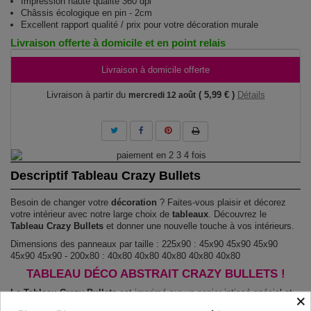
Impression haute qualité 360 dpi
Châssis écologique en pin - 2cm
Excellent rapport qualité / prix pour votre décoration murale
Livraison offerte à domicile et en point relais
Livraison à domicile offerte
Livraison à partir du
( 5,99 € )
Détails
mercredi 12 août
Descriptif Tableau Crazy Bullets
Besoin de changer votre
décoration
? Faites-vous plaisir et décorez
votre intérieur avec notre large choix de
tableaux
. Découvrez le
Tableau Crazy Bullets
et donner une nouvelle touche à vos intérieurs.
Dimensions des panneaux par taille : 225x90 : 45x90 45x90 45x90
45x90 45x90 - 200x80 : 40x80 40x80 40x80 40x80 40x80
TABLEAU DÉCO ABSTRAIT CRAZY BULLETS !
Le Tableau Crazy Bullets
est imprimé sur un papier intissé spécial et
×
de haute qualité qui reflète parfaitement les couleurs avec des détails