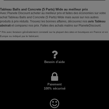
Tableau Balls and Concrete (5 Parts) Wide au meilleur prix
Avec Planete Discount acheter au meilleur prix et faites des économies sur votre
achat Tableau Balls and Concrete (5 Parts) Wide mais aussi sur nos autres
produits à prix réduits. Trouvez les bonnes affaires, découvrez nos
avis Tableau
abstrait
et comparez nos prix. Faites des achats malins sur PlaneteDiscount.
* Prix avec livraison généralement constaté sur la plupart des sites et boutiques en France et en
Europe ou indiqué par le fabricant.
Besoin d'aide
Paiement
100% sécurisé