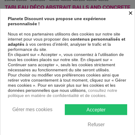
TABLEAU DÉCO ABSTRAIT BALLS AND CONCRETE
×
(5 PARTS) WIDE !
Planete Discount vous propose une expérience
Le Tableau Balls and Concrete (5 Parts) Wide
est imprimé sur un
personnalisée !
papier intissé spécial et de haute qualité qui reflète parfaitement les
couleurs avec des détails parfaitement reproduits. Grâce à une
Nous et nos partenaires utilisons des cookies sur notre site
impression sur tous les cotés et une toile tendue sur un châssis fait de
internet pour vous proposer des
contenus personnalisés et
matériaux respectueux de l'environnement, vous pourrez suspendre le
adaptés
à vos centres d’intérêt, analyser le trafic et la
tableau immédiatement sans avoir à l'encadrer.
performance du site.
En cliquant sur « Accepter », vous consentez à l'utilisation de
Le Tableau Abstrait Balls and Concrete (5 Parts) Wide
est résistant
tous les cookies placés sur notre site. En cliquant sur «
aux rayons UV, inodore et 100 % sûr, parfait même pour la chambre à
Continuer sans accepter », seuls les cookies strictement
coucher et la chambre des enfants.
nécessaires au fonctionnement du site seront utilisés.
Notre large choix de tableaux tendances et modernes constituent un
Pour choisir ou modifier vos préférences cookies ainsi que
moyen simple et pas cher de donner une nouvelle touche à vos
retirer votre consentement à tout moment, cliquez sur « Gérer
intérieurs, il y en a pour tous les goût.
mes cookies ». Pour en savoir plus sur les cookies et les
données personnelles que nous utilisons,
consultez notre
politique en matière de confidentialité et de cookies.
Descriptif technique
Gérer mes cookies
Accepter
Matériaux
MDF
Collection
Artgeist
Refuser
Dimensions