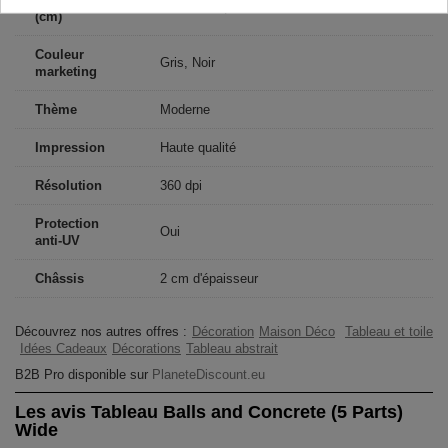
100x50 cm, 200x100 cm
(cm)
Couleur
Gris, Noir
marketing
Thème
Moderne
Impression
Haute qualité
Résolution
360 dpi
Protection
Oui
anti-UV
Châssis
2 cm d'épaisseur
Découvrez nos autres offres :
Décoration
Maison Déco
Tableau et toile
Idées Cadeaux
Décorations
Tableau abstrait
B2B Pro disponible sur
PlaneteDiscount.eu
Les avis Tableau Balls and Concrete (5 Parts)
Wide