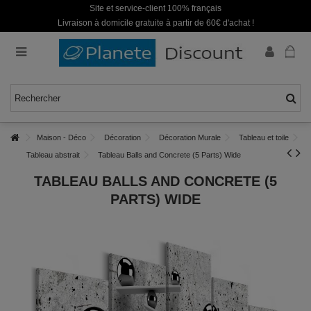
Site et service-client 100% français
Livraison à domicile gratuite à partir de 60€ d'achat !
Maison - Déco
Décoration
Décoration Murale
Tableau et toile
Tableau abstrait
Tableau Balls and Concrete (5 Parts) Wide
TABLEAU BALLS AND CONCRETE (5
PARTS) WIDE