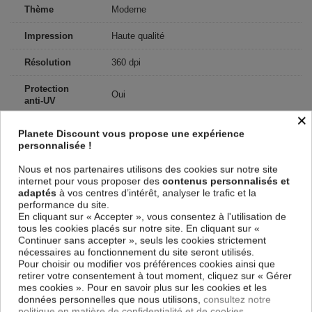
Thème
Moderne
Impression
Haute qualité
Résolution
360 dpi
Protection
Oui
anti-UV
×
Châssis
2 cm d'épaisseur
Planete Discount vous propose une expérience
personnalisée !
Découvrez nos autres offres :
Décoration
Maison Déco
Tableau et toile
Nous et nos partenaires utilisons des cookies sur notre site
Idées Cadeaux
Décorations
Tableau abstrait
internet pour vous proposer des
contenus personnalisés et
adaptés
à vos centres d’intérêt, analyser le trafic et la
B2B Pro disponible sur
PlaneteDiscount.eu
performance du site.
En cliquant sur « Accepter », vous consentez à l'utilisation de
Les avis Tableau Night Storm
tous les cookies placés sur notre site. En cliquant sur «
Continuer sans accepter », seuls les cookies strictement
nécessaires au fonctionnement du site seront utilisés.
Pour choisir ou modifier vos préférences cookies ainsi que
5
retirer votre consentement à tout moment, cliquez sur « Gérer
mes cookies ». Pour en savoir plus sur les cookies et les
Basé sur 3 avis
données personnelles que nous utilisons,
consultez notre
politique en matière de confidentialité et de cookies.