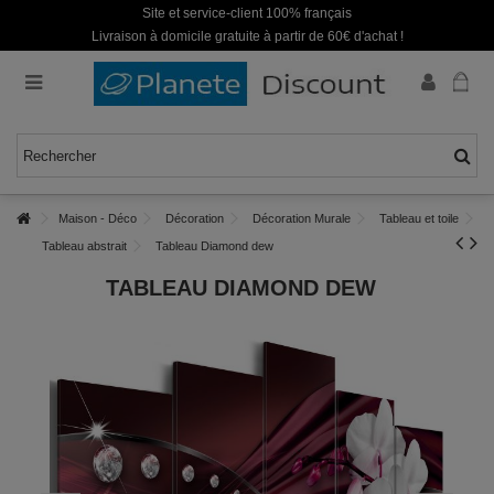
Site et service-client 100% français
Livraison à domicile gratuite à partir de 60€ d'achat !
Maison - Déco
Décoration
Décoration Murale
Tableau et toile
Tableau abstrait
Tableau Diamond dew
TABLEAU DIAMOND DEW