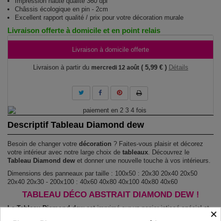
Impression haute qualité 360 dpi
Châssis écologique en pin - 2cm
Excellent rapport qualité / prix pour votre décoration murale
Livraison offerte à domicile et en point relais
Livraison à domicile offerte
Livraison à partir du
( 5,99 € )
Détails
mercredi 12 août
Descriptif Tableau Diamond dew
Besoin de changer votre
décoration
? Faites-vous plaisir et décorez
votre intérieur avec notre large choix de
tableaux
. Découvrez le
Tableau Diamond dew
et donner une nouvelle touche à vos intérieurs.
Dimensions des panneaux par taille : 100x50 : 20x30 20x40 20x50
20x40 20x30 - 200x100 : 40x60 40x80 40x100 40x80 40x60
TABLEAU DÉCO ABSTRAIT DIAMOND DEW !
Le Tableau Diamond dew
est imprimé sur un papier intissé spécial et
×
de haute qualité qui reflète parfaitement les couleurs avec des détails