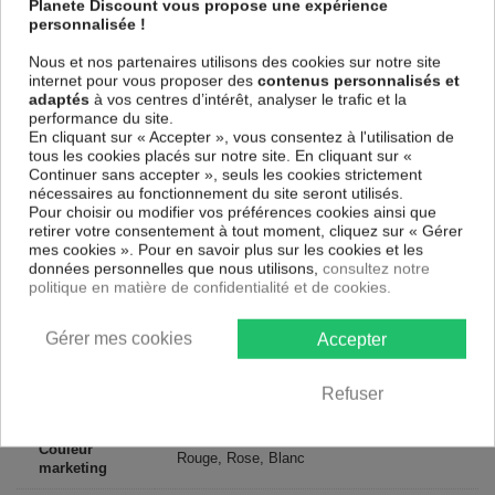
Planete Discount vous propose une expérience
parfaitement reproduits. Grâce à une impression sur tous les cotés et
personnalisée !
une toile tendue sur un châssis fait de matériaux respectueux de
l'environnement, vous pourrez suspendre le tableau immédiatement
Nous et nos partenaires utilisons des cookies sur notre site
sans avoir à l'encadrer.
internet pour vous proposer des
contenus personnalisés et
Le Tableau Abstrait Diamond dew
est résistant aux rayons UV,
adaptés
à vos centres d’intérêt, analyser le trafic et la
inodore et 100 % sûr, parfait même pour la chambre à coucher et la
performance du site.
chambre des enfants.
En cliquant sur « Accepter », vous consentez à l'utilisation de
tous les cookies placés sur notre site. En cliquant sur «
Notre large choix de tableaux tendances et modernes constituent un
Continuer sans accepter », seuls les cookies strictement
moyen simple et pas cher de donner une nouvelle touche à vos
nécessaires au fonctionnement du site seront utilisés.
intérieurs, il y en a pour tous les goût.
Pour choisir ou modifier vos préférences cookies ainsi que
retirer votre consentement à tout moment, cliquez sur « Gérer
Descriptif technique
mes cookies ». Pour en savoir plus sur les cookies et les
données personnelles que nous utilisons,
consultez notre
politique en matière de confidentialité et de cookies.
Matériaux
MDF
Gérer mes cookies
Accepter
Collection
Artgeist
Dimensions
Refuser
200x100 cm, 100x50 cm
(cm)
Couleur
Rouge, Rose, Blanc
marketing