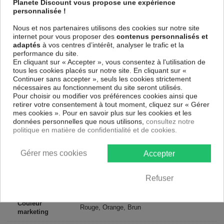
Planete Discount vous propose une expérience
parfaitement reproduits. Grâce à une impression sur tous les cotés et
personnalisée !
une toile tendue sur un châssis fait de matériaux respectueux de
l'environnement, vous pourrez suspendre le tableau immédiatement
Nous et nos partenaires utilisons des cookies sur notre site
sans avoir à l'encadrer.
internet pour vous proposer des
contenus personnalisés et
Le Tableau Abstrait Fiery Flowers
est résistant aux rayons UV,
adaptés
à vos centres d’intérêt, analyser le trafic et la
inodore et 100 % sûr, parfait même pour la chambre à coucher et la
performance du site.
chambre des enfants.
En cliquant sur « Accepter », vous consentez à l'utilisation de
tous les cookies placés sur notre site. En cliquant sur «
Notre large choix de tableaux tendances et modernes constituent un
Continuer sans accepter », seuls les cookies strictement
moyen simple et pas cher de donner une nouvelle touche à vos
nécessaires au fonctionnement du site seront utilisés.
intérieurs, il y en a pour tous les goût.
Pour choisir ou modifier vos préférences cookies ainsi que
retirer votre consentement à tout moment, cliquez sur « Gérer
Descriptif technique
mes cookies ». Pour en savoir plus sur les cookies et les
données personnelles que nous utilisons,
consultez notre
politique en matière de confidentialité et de cookies.
Matériaux
MDF
Gérer mes cookies
Accepter
Collection
Artgeist
Dimensions
Refuser
200x100 cm, 100x50 cm
(cm)
Couleur
Rouge, Orange, Brun
marketing