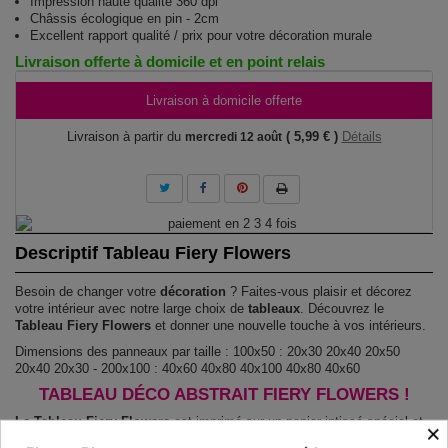
Impression haute qualité 360 dpi
Châssis écologique en pin - 2cm
Excellent rapport qualité / prix pour votre décoration murale
Livraison offerte à domicile et en point relais
Livraison à domicile offerte
Livraison à partir du
( 5,99 € )
Détails
mercredi 12 août
Descriptif Tableau Fiery Flowers
Besoin de changer votre
décoration
? Faites-vous plaisir et décorez
votre intérieur avec notre large choix de
tableaux
. Découvrez le
Tableau Fiery Flowers
et donner une nouvelle touche à vos intérieurs.
Dimensions des panneaux par taille : 100x50 : 20x30 20x40 20x50
20x40 20x30 - 200x100 : 40x60 40x80 40x100 40x80 40x60
TABLEAU DÉCO ABSTRAIT FIERY FLOWERS !
Le Tableau Fiery Flowers
est imprimé sur un papier intissé spécial et
×
de haute qualité qui reflète parfaitement les couleurs avec des détails