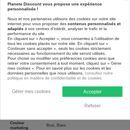
et de haute qualité qui reflète parfaitement les couleurs avec des détails
Planete Discount vous propose une expérience
parfaitement reproduits. Grâce à une impression sur tous les cotés et
personnalisée !
une toile tendue sur un châssis fait de matériaux respectueux de
l'environnement, vous pourrez suspendre le tableau immédiatement
Nous et nos partenaires utilisons des cookies sur notre site
sans avoir à l'encadrer.
internet pour vous proposer des
contenus personnalisés et
adaptés
à vos centres d’intérêt, analyser le trafic et la
Le Tableau Abstrait Sensual Bronze
est résistant aux rayons UV,
performance du site.
inodore et 100 % sûr, parfait même pour la chambre à coucher et la
En cliquant sur « Accepter », vous consentez à l'utilisation de
chambre des enfants.
tous les cookies placés sur notre site. En cliquant sur «
Notre large choix de tableaux tendances et modernes constituent un
Continuer sans accepter », seuls les cookies strictement
moyen simple et pas cher de donner une nouvelle touche à vos
nécessaires au fonctionnement du site seront utilisés.
intérieurs, il y en a pour tous les goût.
Pour choisir ou modifier vos préférences cookies ainsi que
retirer votre consentement à tout moment, cliquez sur « Gérer
mes cookies ». Pour en savoir plus sur les cookies et les
Descriptif technique
données personnelles que nous utilisons,
consultez notre
politique en matière de confidentialité et de cookies.
Matériaux
MDF
Gérer mes cookies
Accepter
Collection
Artgeist
Refuser
Dimensions
200x100 cm, 100x50 cm
(cm)
Couleur
Brun, Blanc
marketing