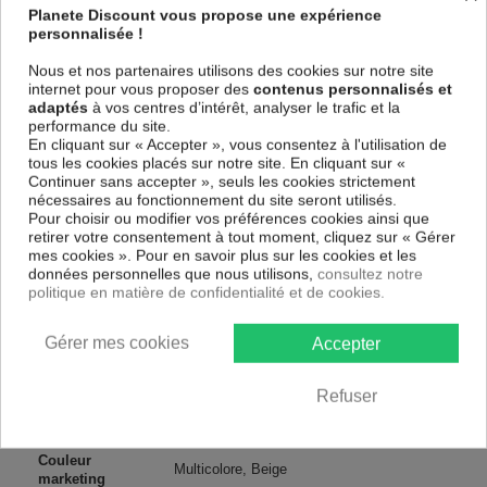
et de haute qualité qui reflète parfaitement les couleurs avec des détails
Planete Discount vous propose une expérience
parfaitement reproduits. Grâce à une impression sur tous les cotés et
personnalisée !
une toile tendue sur un châssis fait de matériaux respectueux de
l'environnement, vous pourrez suspendre le tableau immédiatement
Nous et nos partenaires utilisons des cookies sur notre site
sans avoir à l'encadrer.
internet pour vous proposer des
contenus personnalisés et
adaptés
à vos centres d’intérêt, analyser le trafic et la
Le Tableau Abstrait Impressive Tree
est résistant aux rayons UV,
performance du site.
inodore et 100 % sûr, parfait même pour la chambre à coucher et la
En cliquant sur « Accepter », vous consentez à l'utilisation de
chambre des enfants.
tous les cookies placés sur notre site. En cliquant sur «
Notre large choix de tableaux tendances et modernes constituent un
Continuer sans accepter », seuls les cookies strictement
moyen simple et pas cher de donner une nouvelle touche à vos
nécessaires au fonctionnement du site seront utilisés.
intérieurs, il y en a pour tous les goût.
Pour choisir ou modifier vos préférences cookies ainsi que
retirer votre consentement à tout moment, cliquez sur « Gérer
mes cookies ». Pour en savoir plus sur les cookies et les
Descriptif technique
données personnelles que nous utilisons,
consultez notre
politique en matière de confidentialité et de cookies.
Matériaux
MDF
Gérer mes cookies
Accepter
Collection
Artgeist
Refuser
Dimensions
225x90 cm, 200x80 cm
(cm)
Couleur
Multicolore, Beige
marketing