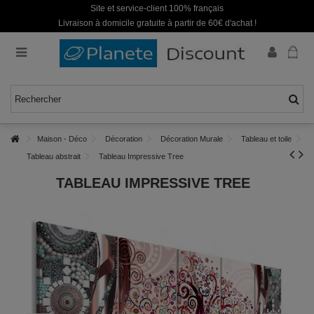
Site et service-client 100% français
Livraison à domicile gratuite à partir de 60€ d'achat !
Maison - Déco
Décoration
Décoration Murale
Tableau et toile
Tableau abstrait
Tableau Impressive Tree
TABLEAU IMPRESSIVE TREE