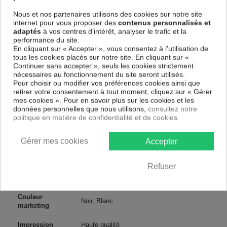
cotés et une toile tendue sur un châssis fait de matériaux respectueux
de l'environnement, vous pourrez suspendre le tableau immédiatement
Nous et nos partenaires utilisons des cookies sur notre site
sans avoir à l'encadrer.
internet pour vous proposer des
contenus personnalisés et
adaptés
à vos centres d’intérêt, analyser le trafic et la
Le Tableau Abstrait Coquillage de pierre
est résistant aux rayons UV,
performance du site.
inodore et 100 % sûr, parfait même pour la chambre à coucher et la
En cliquant sur « Accepter », vous consentez à l'utilisation de
chambre des enfants.
tous les cookies placés sur notre site. En cliquant sur «
Notre large choix de tableaux tendances et modernes constituent un
Continuer sans accepter », seuls les cookies strictement
moyen simple et pas cher de donner une nouvelle touche à vos
nécessaires au fonctionnement du site seront utilisés.
intérieurs, il y en a pour tous les goût.
Pour choisir ou modifier vos préférences cookies ainsi que
retirer votre consentement à tout moment, cliquez sur « Gérer
mes cookies ». Pour en savoir plus sur les cookies et les
Descriptif technique
données personnelles que nous utilisons,
consultez notre
politique en matière de confidentialité et de cookies.
Matériaux
MDF
Gérer mes cookies
Accepter
Collection
Artgeist
Refuser
Dimensions
200x90 cm, 100x45 cm
(cm)
Couleur
Noir, Blanc
marketing
Impression
Haute qualité