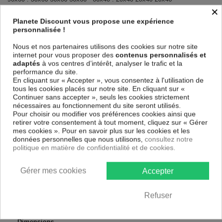
×
TABLEAU DÉCO ABSTRAIT CERCLE MÉTALLIQUE
ET PLUMES ROUGES !
Planete Discount vous propose une expérience
personnalisée !
Le Tableau Cercle métallique et plumes rouges
est imprimé sur un
papier intissé spécial et de haute qualité qui reflète parfaitement les
Nous et nos partenaires utilisons des cookies sur notre site
couleurs avec des détails parfaitement reproduits. Grâce à une
internet pour vous proposer des
contenus personnalisés et
impression sur tous les cotés et une toile tendue sur un châssis fait de
adaptés
à vos centres d’intérêt, analyser le trafic et la
matériaux respectueux de l'environnement, vous pourrez suspendre le
performance du site.
tableau immédiatement sans avoir à l'encadrer.
En cliquant sur « Accepter », vous consentez à l'utilisation de
tous les cookies placés sur notre site. En cliquant sur «
Le Tableau Abstrait Cercle métallique et plumes rouges
est
Continuer sans accepter », seuls les cookies strictement
résistant aux rayons UV, inodore et 100 % sûr, parfait même pour la
nécessaires au fonctionnement du site seront utilisés.
chambre à coucher et la chambre des enfants.
Pour choisir ou modifier vos préférences cookies ainsi que
Notre large choix de tableaux tendances et modernes constituent un
retirer votre consentement à tout moment, cliquez sur « Gérer
moyen simple et pas cher de donner une nouvelle touche à vos
mes cookies ». Pour en savoir plus sur les cookies et les
intérieurs, il y en a pour tous les goût.
données personnelles que nous utilisons,
consultez notre
politique en matière de confidentialité et de cookies.
Descriptif technique
Gérer mes cookies
Accepter
Matériaux
MDF
Refuser
Collection
Artgeist
Dimensions