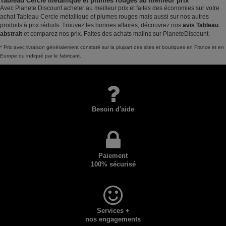
Tableau Cercle métallique et plumes rouges au meilleur prix
Avec Planete Discount acheter au meilleur prix et faites des économies sur votre
achat Tableau Cercle métallique et plumes rouges mais aussi sur nos autres
produits à prix réduits. Trouvez les bonnes affaires, découvrez nos
avis Tableau
abstrait
et comparez nos prix. Faites des achats malins sur PlaneteDiscount.
* Prix avec livraison généralement constaté sur la plupart des sites et boutiques en France et en
Europe ou indiqué par le fabricant.
Besoin d'aide
Paiement
100% sécurisé
Services +
nos engagements