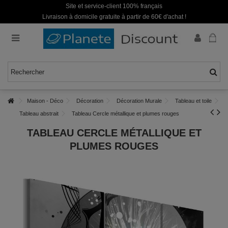
Site et service-client 100% français
Livraison à domicile gratuite à partir de 60€ d'achat !
Maison - Déco
Décoration
Décoration Murale
Tableau et toile
Tableau abstrait
Tableau Cercle métallique et plumes rouges
TABLEAU CERCLE MÉTALLIQUE ET
PLUMES ROUGES