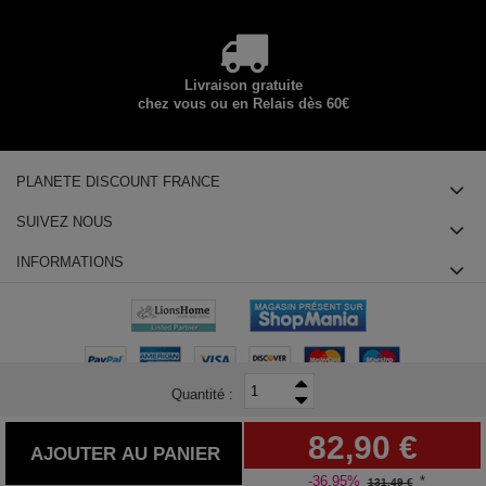
Livraison gratuite
chez vous ou en Relais dès 60€
PLANETE DISCOUNT FRANCE
SUIVEZ NOUS
INFORMATIONS
Quantité :
© 2025 Planete Discount SAS, Tous droits réservés - siège social : 14
82,90 €
chemin des Groseilliers 91760 ITTEVILLE - Téléphone : +33180855415
AJOUTER AU PANIER
-36.95%
*
131,49 €