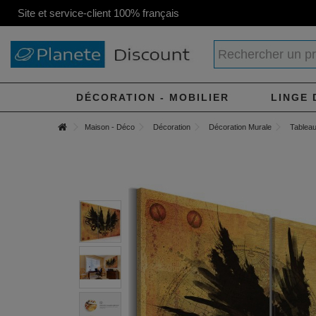
Site et service-client 100% français
DÉCORATION - MOBILIER
LINGE 
Maison - Déco
Décoration
Décoration Murale
Tableau 