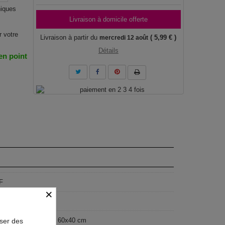
niques
Livraison à domicile offerte
r votre
Livraison à partir du
( 5,99 € )
mercredi 12 août
Détails
 en point
F
×
geist
x80 cm, 90x60 cm, 60x40 cm
oser des