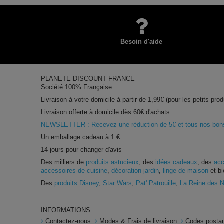
Besoin d'aide
PLANETE DISCOUNT FRANCE
Société 100% Française
Livraison à votre domicile à partir de 1,99€ (pour les petits prod
Livraison offerte à domicile dès 60€ d'achats
NEWSLETTER : Recevez une réduction de 5€ et tous nos bons 
Un emballage cadeau à 1 €
14 jours pour changer d'avis
Des milliers de
produits astucieux
, des
idées cadeaux
, des
acc
accessoires de cuisine
,
décoration jardin
,
linge de maison
et bi
Des
produits Disney
,
Star Wars
,
Pat' Patrouille
,
La Reine des 
INFORMATIONS
Contactez-nous
Modes & Frais de livraison
Codes postau