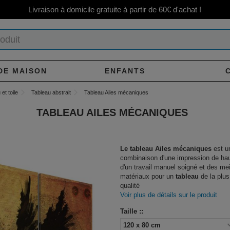
Livraison à domicile gratuite à partir de 60€ d'achat !
DE MAISON
ENFANTS
et toile
Tableau abstrait
Tableau Ailes mécaniques
TABLEAU AILES MÉCANIQUES
Le tableau Ailes mécaniques
est u
combinaison d'une impression de hau
d'un travail manuel soigné et des mei
matériaux pour un
tableau
de la plus
qualité
Voir plus de détails sur le produit
Taille ::