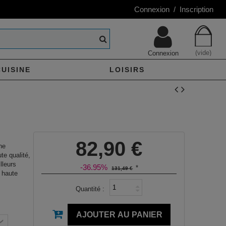
Connexion / Inscription
(vide)
Connexion
CUISINE
LOISIRS
82,90 €
ne
te qualité,
lleurs
-36.95%
*
131,49 €
 haute
Quantité :
AJOUTER AU PANIER