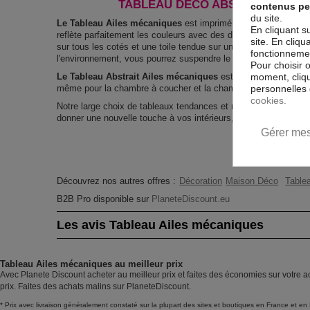
TABLEAU DÉCO ABSTRAIT AILES
contenus pe
du site.
Le Tableau Ailes mécaniques
est imprimé sur un papier intiss
En cliquant s
reflète parfaitement les couleurs avec des détails parfaitement
site. En cliq
sur tous les cotés et une toile tendue sur un châssis fait de m
fonctionnement
l'environnement, vous pourrez suspendre le tableau immédiatem
Pour choisir 
moment, cliqu
Le Tableau Abstrait Ailes mécaniques
est résistant aux rayo
personnelles 
même pour la chambre à coucher et la chambre des enfants.
cookies.
Notre large choix de tableaux tendances et modernes constitu
donner une nouvelle touche à vos intérieurs, il y en a pour tous
Gérer mes
Découvrez nos autres offres :
Décoration
Maison Déco
Tablea
B2B Pro disponible sur
PlaneteDiscount.eu
Les avis Tableau Ailes mécaniques
Tableau Ailes mécaniques au meilleur prix
Avec Planete Discount acheter au meilleur prix et faites des économies sur votre a
prix. Faites des achats malins sur PlaneteDiscount.
* Prix avec livraison généralement constaté sur la plupart des sites et boutiques en France et en 