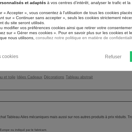
 MÉCANIQUES !
rsonnalisés et adaptés
à vos centres d’intérêt, analyser le trafic et 
Couleur marketing
Cui
é spécial et de haute qualité qui
ur « Accepter », vous consentez à l'utilisation de tous les cookies placé
 reproduits. Grâce à une impression
uant sur « Continuer sans accepter », seuls les cookies strictement néce
Thème
Mod
atériaux respectueux de
 du site seront utilisés.
ent sans avoir à l'encadrer.
ou modifier vos préférences cookies ainsi que retirer votre consentemen
Impression
Hau
ez sur « Gérer mes cookies ». Pour en savoir plus sur les cookies et 
ns UV, inodore et 100 % sûr, parfait
que nous utilisons,
consultez notre politique en matière de confidentiali
Résolution
360
ent un moyen simple et pas cher de
 les goût.
Protection anti-UV
Oui
 cookies
Refuser
Châssis
2 c
u et toile
Idées Cadeaux
Décorations
Tableau abstrait
chat Tableau Ailes mécaniques mais aussi sur nos autres produits à prix réduits. T
Europe ou indiqué par le fabricant.