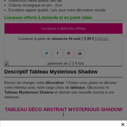
Impression haute qualité 360 dpi
Châssis écologique en pin - 2cm
Excellent rapport qualité / prix pour votre décoration murale
Livraison offerte à domicile et en point relais
Livraison à domicile offerte
Livraison à partir du
( 5,99 € )
Détails
dimanche 09 août
Descriptif Tableau Mysterious Shadow
Besoin de changer votre
décoration
? Faites-vous plaisir et décorez
votre intérieur avec notre large choix de
tableaux
. Découvrez le
Tableau Mysterious Shadow
et donner une nouvelle touche à vos
intérieurs.
TABLEAU DÉCO ABSTRAIT MYSTERIOUS SHADOW
!
×
Le Tableau Mysterious Shadow
est imprimé sur un papier intissé