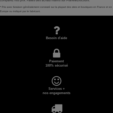
comparez nos prix. Faites des achats malins sur PlaneteDiscount.
* Prix avec livraison généralement constaté sur la plupart des sites et boutiques en France et en
Europe ou indiqué par le fabricant.
Besoin d'aide
Paiement
100% sécurisé
Services +
nos engagements