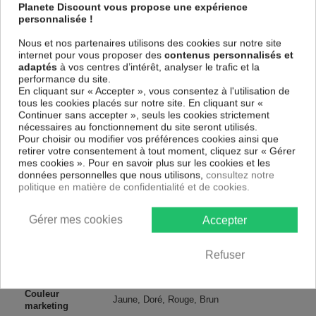
spécial et de haute qualité qui reflète parfaitement les couleurs avec
Planete Discount vous propose une expérience
des détails parfaitement reproduits. Grâce à une impression sur tous les
personnalisée !
cotés et une toile tendue sur un châssis fait de matériaux respectueux
de l'environnement, vous pourrez suspendre le tableau immédiatement
Nous et nos partenaires utilisons des cookies sur notre site
sans avoir à l'encadrer.
internet pour vous proposer des
contenus personnalisés et
adaptés
à vos centres d’intérêt, analyser le trafic et la
Le Tableau Abstrait Mysterious Shadow
est résistant aux rayons UV,
performance du site.
inodore et 100 % sûr, parfait même pour la chambre à coucher et la
En cliquant sur « Accepter », vous consentez à l'utilisation de
chambre des enfants.
tous les cookies placés sur notre site. En cliquant sur «
Notre large choix de tableaux tendances et modernes constituent un
Continuer sans accepter », seuls les cookies strictement
moyen simple et pas cher de donner une nouvelle touche à vos
nécessaires au fonctionnement du site seront utilisés.
intérieurs, il y en a pour tous les goût.
Pour choisir ou modifier vos préférences cookies ainsi que
retirer votre consentement à tout moment, cliquez sur « Gérer
mes cookies ». Pour en savoir plus sur les cookies et les
Descriptif technique
données personnelles que nous utilisons,
consultez notre
politique en matière de confidentialité et de cookies.
Matériaux
MDF
Gérer mes cookies
Accepter
Collection
Artgeist
Refuser
Dimensions
70x35 cm, 120x60 cm
(cm)
Couleur
Jaune, Doré, Rouge, Brun
marketing