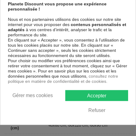
Planete Discount vous propose une expérience
Le Tableau Musical Pulse (1 Part) Vertical
est imprimé sur un papier
personnalisée !
intissé spécial et de haute qualité qui reflète parfaitement les couleurs
avec des détails parfaitement reproduits. Grâce à une impression sur
Nous et nos partenaires utilisons des cookies sur notre site
tous les cotés et une toile tendue sur un châssis fait de matériaux
internet pour vous proposer des
contenus personnalisés et
respectueux de l'environnement, vous pourrez suspendre le tableau
adaptés
à vos centres d’intérêt, analyser le trafic et la
immédiatement sans avoir à l'encadrer.
performance du site.
En cliquant sur « Accepter », vous consentez à l'utilisation de
Le Tableau Abstrait Musical Pulse (1 Part) Vertical
est résistant aux
tous les cookies placés sur notre site. En cliquant sur «
rayons UV, inodore et 100 % sûr, parfait même pour la chambre à
Continuer sans accepter », seuls les cookies strictement
coucher et la chambre des enfants.
nécessaires au fonctionnement du site seront utilisés.
Notre large choix de tableaux tendances et modernes constituent un
Pour choisir ou modifier vos préférences cookies ainsi que
moyen simple et pas cher de donner une nouvelle touche à vos
retirer votre consentement à tout moment, cliquez sur « Gérer
intérieurs, il y en a pour tous les goût.
mes cookies ». Pour en savoir plus sur les cookies et les
données personnelles que nous utilisons,
consultez notre
politique en matière de confidentialité et de cookies.
Descriptif technique
Gérer mes cookies
Accepter
Matériaux
MDF
Refuser
Collection
Artgeist
Dimensions
40x60 cm, 80x120 cm, 60x90 cm
(cm)