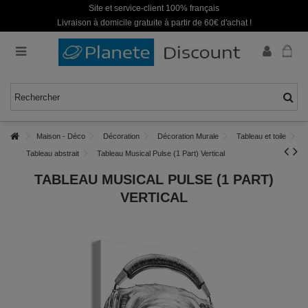
Site et service-client 100% français
Livraison à domicile gratuite à partir de 60€ d'achat !
Maison - Déco
Décoration
Décoration Murale
Tableau et toile
Tableau abstrait
Tableau Musical Pulse (1 Part) Vertical
TABLEAU MUSICAL PULSE (1 PART)
VERTICAL