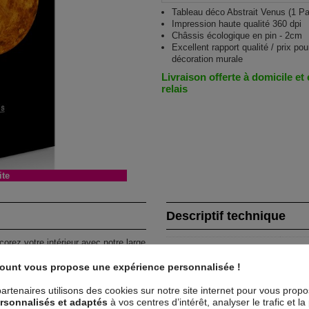
Tableau déco Abstrait Venus (1 Par
Impression haute qualité 360 dpi
Châssis écologique en pin - 2cm
Excellent rapport qualité / prix pou
décoration murale
Livraison offerte à domicile et
relais
ite
Descriptif technique
corez votre intérieur avec notre large
Matériaux
MD
cal
et donner une nouvelle touche à
count vous propose une expérience personnalisée !
Collection
Art
artenaires utilisons des cookies sur notre site internet pour vous prop
PART) VERTICAL !
rsonnalisés et adaptés
à vos centres d’intérêt, analyser le trafic et 
Dimensions (cm)
40x