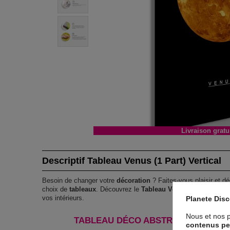
Livraison gratu
Descriptif Tableau Venus (1 Part) Vertical
Besoin de changer votre
décoration
? Faites-vous plaisir et dé
choix de
tableaux
. Découvrez le
Tableau Venus (1 Part) Verti
vos intérieurs.
Planete Dis
Nous et nos p
TABLEAU DÉCO ABSTRAIT VENUS (1 
contenus pe