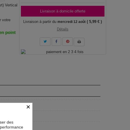
t) Vertical
Livraison à domicile offerte
r votre
Livraison à partir du
( 5,99 € )
mercredi 12 août
Détails
 en point
×
F
geist
oser des
la performance
60 cm, 60x90 cm