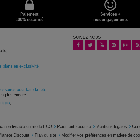
Paiement
Services +
100% sécurisé
nos engagements
SUIVEZ NOUS
uits)
plans en exclusivité
essoires pour faire la fête
,
en plus encore
Neiges
, ...
x non livrable en mode ECO
Paiement sécurisé
Mentions légales
Con
Planete Discount
Plan du site
Modifier vos préférences en matière de co