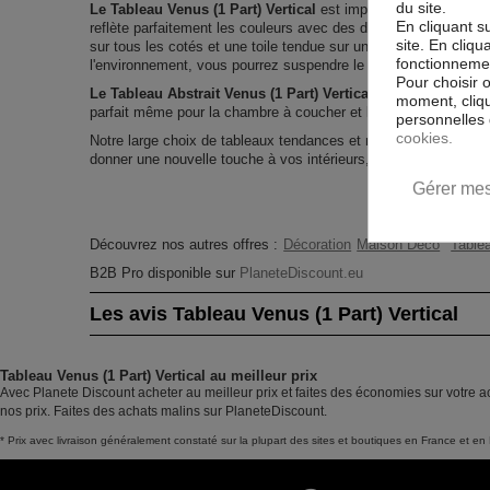
du site.
Le Tableau Venus (1 Part) Vertical
est imprimé sur un papier i
En cliquant s
reflète parfaitement les couleurs avec des détails parfaitement
site. En cliq
sur tous les cotés et une toile tendue sur un châssis fait de m
fonctionnement
l'environnement, vous pourrez suspendre le tableau immédiatem
Pour choisir 
Le Tableau Abstrait Venus (1 Part) Vertical
est résistant aux 
moment, cliqu
parfait même pour la chambre à coucher et la chambre des enf
personnelles 
cookies.
Notre large choix de tableaux tendances et modernes constitu
donner une nouvelle touche à vos intérieurs, il y en a pour tous
Gérer mes
Découvrez nos autres offres :
Décoration
Maison Déco
Tablea
B2B Pro disponible sur
PlaneteDiscount.eu
Les avis Tableau Venus (1 Part) Vertical
Tableau Venus (1 Part) Vertical au meilleur prix
Avec Planete Discount acheter au meilleur prix et faites des économies sur votre ac
nos prix. Faites des achats malins sur PlaneteDiscount.
* Prix avec livraison généralement constaté sur la plupart des sites et boutiques en France et en 