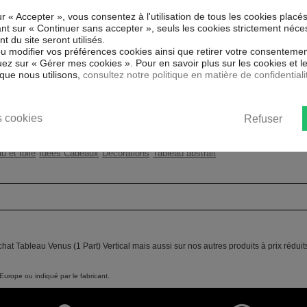
ntissé spécial et de haute qualité qui
ur « Accepter », vous consentez à l'utilisation de tous les cookies placé
 reproduits. Grâce à une impression
Couleur marketing
Noi
uant sur « Continuer sans accepter », seuls les cookies strictement néce
atériaux respectueux de
 du site seront utilisés.
ent sans avoir à l'encadrer.
Impression
Hau
ou modifier vos préférences cookies ainsi que retirer votre consentemen
rayons UV, inodore et 100 % sûr,
ez sur « Gérer mes cookies ». Pour en savoir plus sur les cookies et 
ants.
Résolution
360
que nous utilisons,
consultez notre politique en matière de confidentiali
ent un moyen simple et pas cher de
Protection anti-UV
Oui
 les goût.
 cookies
Refuser
Châssis
2 c
u et toile
Idées Cadeaux
Décorations
Tableau abstrait
hat Tableau Venus (1 Part) Vertical mais aussi sur nos autres produits à prix rédui
Europe ou indiqué par le fabricant.