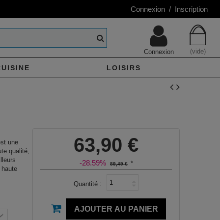
Connexion / Inscription
(vide)
Connexion
CUISINE
LOISIRS
63,90 €
st une
te qualité,
lleurs
-28.59%
*
89,49 €
 haute
Quantité :
AJOUTER AU PANIER