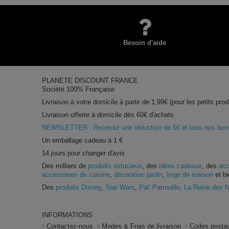
Besoin d'aide
PLANETE DISCOUNT FRANCE
Société 100% Française
Livraison à votre domicile à partir de 1,99€ (pour les petits prod
Livraison offerte à domicile dès 60€ d'achats
NEWSLETTER : Recevez une réduction de 5€ et tous nos bons 
Un emballage cadeau à 1 €
14 jours pour changer d'avis
Des milliers de
produits astucieux
, des
idées cadeaux
, des
acc
accessoires de cuisine
,
décoration jardin
,
linge de maison
et bi
Des
produits Disney
,
Star Wars
,
Pat' Patrouille
,
La Reine des 
INFORMATIONS
Contactez-nous
Modes & Frais de livraison
Codes postau