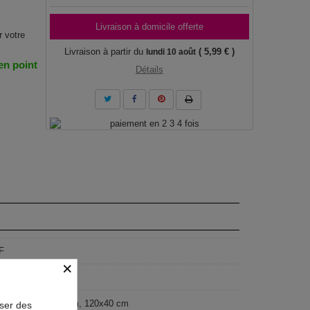
Livraison à domicile offerte
r votre
Livraison à partir du
( 5,99 € )
lundi 10 août
 en point
Détails
F
×
geist
x50 cm, 135x45 cm, 120x40 cm
oser des