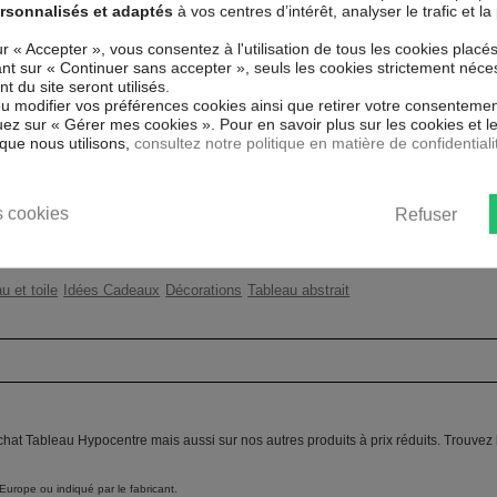
l et de haute qualité qui reflète
rsonnalisés et adaptés
à vos centres d’intérêt, analyser le trafic et 
uits. Grâce à une impression sur
Couleur marketing
Ble
iaux respectueux de l'environnement,
ur « Accepter », vous consentez à l'utilisation de tous les cookies placé
l'encadrer.
uant sur « Continuer sans accepter », seuls les cookies strictement néce
Thème
Mod
 du site seront utilisés.
 inodore et 100 % sûr, parfait même
ou modifier vos préférences cookies ainsi que retirer votre consentemen
Impression
Hau
ez sur « Gérer mes cookies ». Pour en savoir plus sur les cookies et 
que nous utilisons,
consultez notre politique en matière de confidentiali
ent un moyen simple et pas cher de
Résolution
360
 les goût.
Protection anti-UV
Oui
 cookies
Refuser
Châssis
2 c
u et toile
Idées Cadeaux
Décorations
Tableau abstrait
chat Tableau Hypocentre mais aussi sur nos autres produits à prix réduits. Trouvez
Europe ou indiqué par le fabricant.