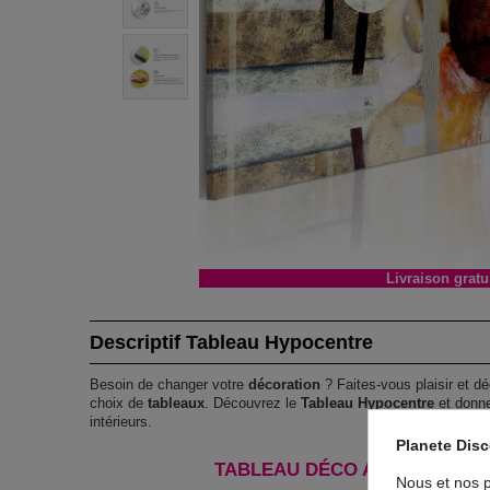
Livraison gratu
Descriptif Tableau Hypocentre
Besoin de changer votre
décoration
? Faites-vous plaisir et dé
choix de
tableaux
. Découvrez le
Tableau Hypocentre
et donne
intérieurs.
Planete Dis
TABLEAU DÉCO ABSTRAIT HY
Nous et nos p