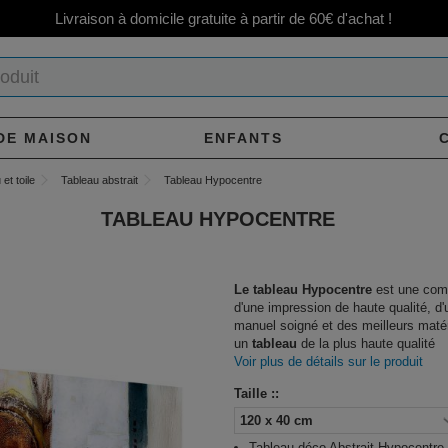
Livraison à domicile gratuite à partir de 60€ d'achat !
DE MAISON
ENFANTS
et toile
Tableau abstrait
Tableau Hypocentre
TABLEAU HYPOCENTRE
Le tableau Hypocentre
est une com
d'une impression de haute qualité, d'u
manuel soigné et des meilleurs maté
un
tableau
de la plus haute qualité
Voir plus de détails sur le produit
Taille ::
Tableau déco Abstrait Hypocentre