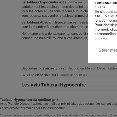
Le Tableau Hypocentre
est imprimé sur un papier intissé spécia
contenus pe
parfaitement les couleurs avec des détails parfaitement reprod
du site.
tous les cotés et une toile tendue sur un châssis fait de matér
En cliquant s
vous pourrez suspendre le tableau immédiatement sans avoir à 
site. En cliq
fonctionnement
Le Tableau Abstrait Hypocentre
est résistant aux rayons UV,
Pour choisir 
pour la chambre à coucher et la chambre des enfants.
moment, cliqu
personnelles 
Notre large choix de tableaux tendances et modernes constitu
cookies.
donner une nouvelle touche à vos intérieurs, il y en a pour tous
Gérer mes
Découvrez nos autres offres :
Décoration
Maison Déco
Tablea
B2B Pro disponible sur
PlaneteDiscount.eu
Les avis Tableau Hypocentre
Tableau Hypocentre au meilleur prix
Avec Planete Discount acheter au meilleur prix et faites des économies sur votre a
Faites des achats malins sur PlaneteDiscount.
* Prix avec livraison généralement constaté sur la plupart des sites et boutiques en France et en 