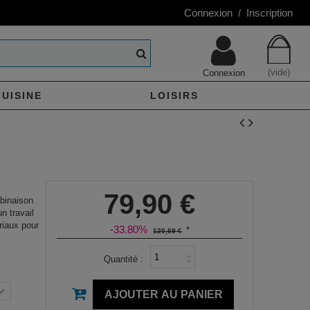
Connexion / Inscription
(vide)
Connexion
CUISINE
LOISIRS
79,90 €
binaison
n travail
riaux pour
-33.80%
*
120,69 €
Quantité :
AJOUTER AU PANIER