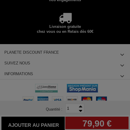
Livraison gratuite
chez vous ou en Relais dès 60€
PLANETE DISCOUNT FRANCE
SUIVEZ NOUS
INFORMATIONS
Quantité :
© 2025 Planete Discount SAS, Tous droits réservés - siège social : 14
79,90 €
chemin des Groseilliers 91760 ITTEVILLE - Téléphone : +33180855415
AJOUTER AU PANIER