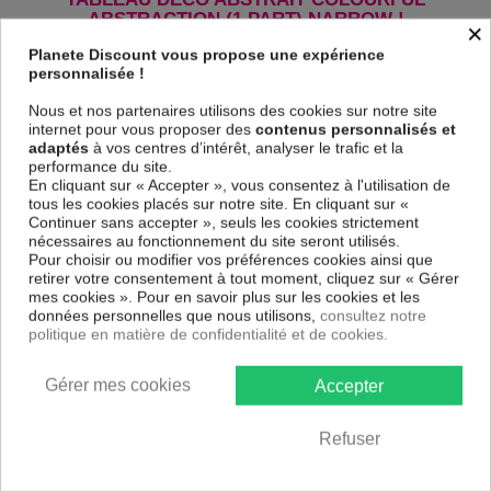
ABSTRACTION (1 PART) NARROW !
×
Le Tableau Colourful Abstraction (1 Part) Narrow
est imprimé sur un
Planete Discount vous propose une expérience
papier intissé spécial et de haute qualité qui reflète parfaitement les
personnalisée !
couleurs avec des détails parfaitement reproduits. Grâce à une
impression sur tous les cotés et une toile tendue sur un châssis fait de
Nous et nos partenaires utilisons des cookies sur notre site
matériaux respectueux de l'environnement, vous pourrez suspendre le
internet pour vous proposer des
contenus personnalisés et
tableau immédiatement sans avoir à l'encadrer.
adaptés
à vos centres d’intérêt, analyser le trafic et la
performance du site.
Le Tableau Abstrait Colourful Abstraction (1 Part) Narrow
est
En cliquant sur « Accepter », vous consentez à l'utilisation de
résistant aux rayons UV, inodore et 100 % sûr, parfait même pour la
tous les cookies placés sur notre site. En cliquant sur «
chambre à coucher et la chambre des enfants.
Continuer sans accepter », seuls les cookies strictement
Notre large choix de tableaux tendances et modernes constituent un
nécessaires au fonctionnement du site seront utilisés.
moyen simple et pas cher de donner une nouvelle touche à vos
Pour choisir ou modifier vos préférences cookies ainsi que
intérieurs, il y en a pour tous les goût.
retirer votre consentement à tout moment, cliquez sur « Gérer
mes cookies ». Pour en savoir plus sur les cookies et les
données personnelles que nous utilisons,
consultez notre
Descriptif technique
politique en matière de confidentialité et de cookies.
Matériaux
MDF
Gérer mes cookies
Accepter
Collection
Artgeist
Refuser
Dimensions
120x40 cm, 150x50 cm, 135x45 cm
(cm)