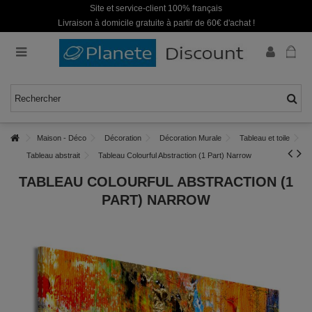
Site et service-client 100% français
Livraison à domicile gratuite à partir de 60€ d'achat !
Maison - Déco
Décoration
Décoration Murale
Tableau et toile
Tableau abstrait
Tableau Colourful Abstraction (1 Part) Narrow
TABLEAU COLOURFUL ABSTRACTION (1
PART) NARROW