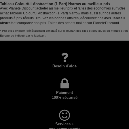
Tableau Colourful Abstraction (1 Part) Narrow au meilleur prix
Avec Planete Discount acheter au meilleur prix et faites des économies sur votre
achat Tableau Colourful Abstraction (1 Part) Narrow mais aussi sur nos autres
produits à prix réduits. Trouvez les bonnes affaires, découvrez nos
avis Tableau
abstrait
et comparez nos prix. Faites des achats malins sur PlaneteDiscount.
* Prix avec livraison généralement constaté sur la plupart des sites et boutiques en France et en
Europe ou indiqué par le fabricant.
Besoin d'aide
Paiement
100% sécurisé
Services +
nos engagements