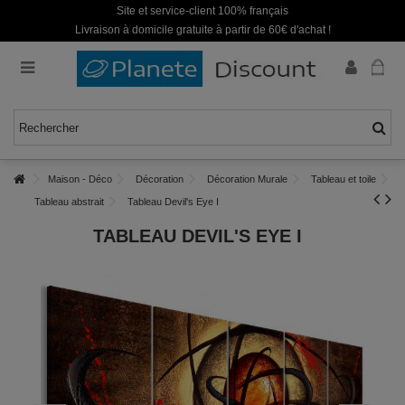
Site et service-client 100% français
Livraison à domicile gratuite à partir de 60€ d'achat !
Maison - Déco
Décoration
Décoration Murale
Tableau et toile
Tableau abstrait
Tableau Devil's Eye I
TABLEAU DEVIL'S EYE I