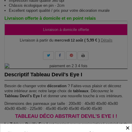
Impression haute qualité 360 dpi
Châssis écologique en pin - 2cm
Excellent rapport qualité / prix pour votre décoration murale
Livraison offerte à domicile et en point relais
Livraison à domicile offerte
Livraison à partir du
( 5,99 € )
Détails
mercredi 12 août
Descriptif Tableau Devil's Eye I
Besoin de changer votre
décoration
? Faites-vous plaisir et décorez
votre intérieur avec notre large choix de
tableaux
. Découvrez le
Tableau Devil's Eye I
et donner une nouvelle touche à vos intérieurs.
Dimensions des panneaux par taille : 200x80 : 40x80 40x80 40x80
40x80 40x80 - 225x90 : 45x90 45x90 45x90 45x90 45x90
TABLEAU DÉCO ABSTRAIT DEVIL'S EYE I !
Le Tableau Devil's Eye I
est imprimé sur un papier intissé spécial et de
×
haute qualité qui reflète parfaitement les couleurs avec des détails