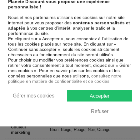
Planete Discount vous propose une expérience
parfaitement reproduits. Grâce à une impression sur tous les cotés et
personnalisée !
une toile tendue sur un châssis fait de matériaux respectueux de
l'environnement, vous pourrez suspendre le tableau immédiatement
Nous et nos partenaires utilisons des cookies sur notre site
sans avoir à l'encadrer.
internet pour vous proposer des
contenus personnalisés et
Le Tableau Abstrait Devil's Eye I
est résistant aux rayons UV, inodore
adaptés
à vos centres d’intérêt, analyser le trafic et la
et 100 % sûr, parfait même pour la chambre à coucher et la chambre
performance du site.
des enfants.
En cliquant sur « Accepter », vous consentez à l'utilisation de
tous les cookies placés sur notre site. En cliquant sur «
Notre large choix de tableaux tendances et modernes constituent un
Continuer sans accepter », seuls les cookies strictement
moyen simple et pas cher de donner une nouvelle touche à vos
nécessaires au fonctionnement du site seront utilisés.
intérieurs, il y en a pour tous les goût.
Pour choisir ou modifier vos préférences cookies ainsi que
retirer votre consentement à tout moment, cliquez sur « Gérer
Descriptif technique
mes cookies ». Pour en savoir plus sur les cookies et les
données personnelles que nous utilisons,
consultez notre
politique en matière de confidentialité et de cookies.
Matériaux
MDF
Gérer mes cookies
Accepter
Collection
Artgeist
Dimensions
Refuser
225x90 cm, 200x80 cm
(cm)
Couleur
Brun, Beige, Rouge, Noir, Orange
marketing