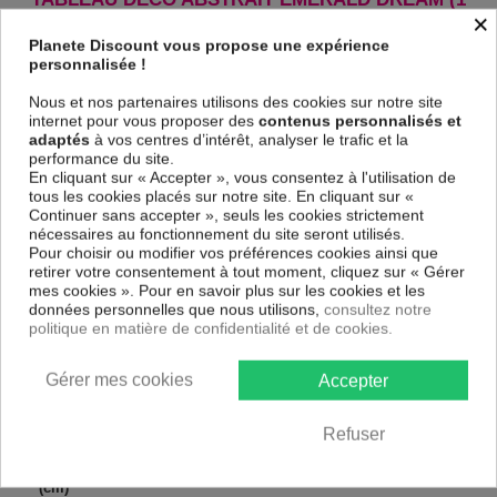
×
PART) NARROW !
Planete Discount vous propose une expérience
Le Tableau Emerald Dream (1 Part) Narrow
est imprimé sur un papier
personnalisée !
intissé spécial et de haute qualité qui reflète parfaitement les couleurs
avec des détails parfaitement reproduits. Grâce à une impression sur
Nous et nos partenaires utilisons des cookies sur notre site
tous les cotés et une toile tendue sur un châssis fait de matériaux
internet pour vous proposer des
contenus personnalisés et
respectueux de l'environnement, vous pourrez suspendre le tableau
adaptés
à vos centres d’intérêt, analyser le trafic et la
immédiatement sans avoir à l'encadrer.
performance du site.
Le Tableau Abstrait Emerald Dream (1 Part) Narrow
est résistant aux
En cliquant sur « Accepter », vous consentez à l'utilisation de
rayons UV, inodore et 100 % sûr, parfait même pour la chambre à
tous les cookies placés sur notre site. En cliquant sur «
coucher et la chambre des enfants.
Continuer sans accepter », seuls les cookies strictement
nécessaires au fonctionnement du site seront utilisés.
Notre large choix de tableaux tendances et modernes constituent un
Pour choisir ou modifier vos préférences cookies ainsi que
moyen simple et pas cher de donner une nouvelle touche à vos
retirer votre consentement à tout moment, cliquez sur « Gérer
intérieurs, il y en a pour tous les goût.
mes cookies ». Pour en savoir plus sur les cookies et les
données personnelles que nous utilisons,
consultez notre
Descriptif technique
politique en matière de confidentialité et de cookies.
Gérer mes cookies
Accepter
Matériaux
MDF
Collection
Artgeist
Refuser
Dimensions
120x40 cm, 150x50 cm, 135x45 cm
(cm)