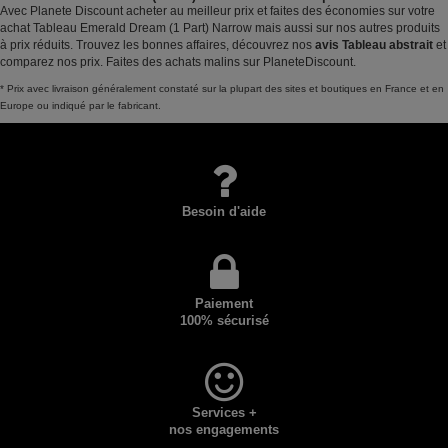
Avec Planete Discount acheter au meilleur prix et faites des économies sur votre
achat Tableau Emerald Dream (1 Part) Narrow mais aussi sur nos autres produits
à prix réduits. Trouvez les bonnes affaires, découvrez nos
avis Tableau abstrait
et
comparez nos prix. Faites des achats malins sur PlaneteDiscount.
* Prix avec livraison généralement constaté sur la plupart des sites et boutiques en France et en
Europe ou indiqué par le fabricant.
Besoin d'aide
Paiement
100% sécurisé
Services +
nos engagements