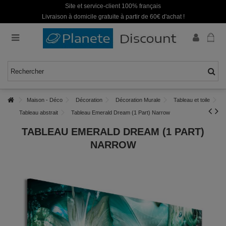
Site et service-client 100% français
Livraison à domicile gratuite à partir de 60€ d'achat !
Maison - Déco
Décoration
Décoration Murale
Tableau et toile
Tableau abstrait
Tableau Emerald Dream (1 Part) Narrow
TABLEAU EMERALD DREAM (1 PART)
NARROW