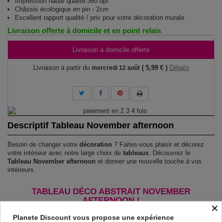
Impression haute qualité 360 dpi
Châssis écologique en pin - 2cm
Excellent rapport qualité / prix pour votre décoration murale
Livraison offerte à domicile et en point relais
Livraison à domicile offerte
Livraison à partir du
( 5,99 € )
Détails
mercredi 12 août
Descriptif Tableau November afternoon
Besoin de changer votre
décoration
? Faites-vous plaisir et décorez
votre intérieur avec notre large choix de
tableaux
. Découvrez le
Tableau November afternoon
et donner une nouvelle touche à vos
intérieurs.
TABLEAU DÉCO ABSTRAIT NOVEMBER
AFTERNOON !
×
Le Tableau November afternoon
est imprimé sur un papier intissé
Planete Discount vous propose une expérience