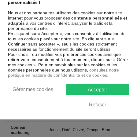
spécial et de haute qualité qui reflète parfaitement les couleurs avec
personnalisée !
des détails parfaitement reproduits. Grâce à une impression sur tous les
cotés et une toile tendue sur un châssis fait de matériaux respectueux
Nous et nos partenaires utilisons des cookies sur notre site
de l'environnement, vous pourrez suspendre le tableau immédiatement
internet pour vous proposer des
contenus personnalisés et
sans avoir à l'encadrer.
adaptés
à vos centres d’intérêt, analyser le trafic et la
performance du site.
Le Tableau Abstrait November afternoon
est résistant aux rayons UV,
En cliquant sur « Accepter », vous consentez à l'utilisation de
inodore et 100 % sûr, parfait même pour la chambre à coucher et la
tous les cookies placés sur notre site. En cliquant sur «
chambre des enfants.
Continuer sans accepter », seuls les cookies strictement
Notre large choix de tableaux tendances et modernes constituent un
nécessaires au fonctionnement du site seront utilisés.
moyen simple et pas cher de donner une nouvelle touche à vos
Pour choisir ou modifier vos préférences cookies ainsi que
intérieurs, il y en a pour tous les goût.
retirer votre consentement à tout moment, cliquez sur « Gérer
mes cookies ». Pour en savoir plus sur les cookies et les
données personnelles que nous utilisons,
consultez notre
Descriptif technique
politique en matière de confidentialité et de cookies.
Matériaux
MDF
Gérer mes cookies
Accepter
Collection
Artgeist
Refuser
Dimensions
120x40 cm, 150x50 cm, 135x45 cm
(cm)
Couleur
Jaune, Doré, Cuivré, Orange, Brun
marketing