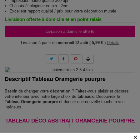
Impression haute qualité 360 dpi
Châssis écologique en pin - 2cm
Excellent rapport qualité / prix pour votre décoration murale
Livraison offerte à domicile et en point relais
Livraison à domicile offerte
Livraison à partir du
( 5,99 € )
Détails
mercredi 12 août
Descriptif Tableau Oramgerie pourpre
Besoin de changer votre
décoration
? Faites-vous plaisir et décorez
votre intérieur avec notre large choix de
tableaux
. Découvrez le
Tableau Oramgerie pourpre
et donner une nouvelle touche à vos
intérieurs.
TABLEAU DÉCO ABSTRAIT ORAMGERIE POURPRE
!
×
Le Tableau Oramgerie pourpre
est imprimé sur un papier intissé