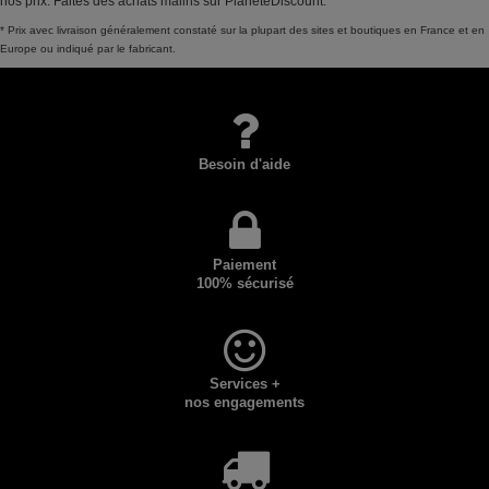
nos prix. Faites des achats malins sur PlaneteDiscount.
* Prix avec livraison généralement constaté sur la plupart des sites et boutiques en France et en
Europe ou indiqué par le fabricant.
Besoin d'aide
Paiement
100% sécurisé
Services +
nos engagements