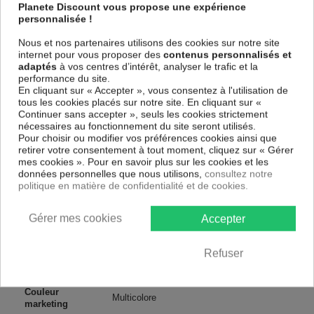
spécial et de haute qualité qui reflète parfaitement les couleurs avec
Planete Discount vous propose une expérience
des détails parfaitement reproduits. Grâce à une impression sur tous les
personnalisée !
cotés et une toile tendue sur un châssis fait de matériaux respectueux
de l'environnement, vous pourrez suspendre le tableau immédiatement
Nous et nos partenaires utilisons des cookies sur notre site
sans avoir à l'encadrer.
internet pour vous proposer des
contenus personnalisés et
adaptés
à vos centres d’intérêt, analyser le trafic et la
Le Tableau Abstrait Oramgerie pourpre
est résistant aux rayons UV,
performance du site.
inodore et 100 % sûr, parfait même pour la chambre à coucher et la
En cliquant sur « Accepter », vous consentez à l'utilisation de
chambre des enfants.
tous les cookies placés sur notre site. En cliquant sur «
Notre large choix de tableaux tendances et modernes constituent un
Continuer sans accepter », seuls les cookies strictement
moyen simple et pas cher de donner une nouvelle touche à vos
nécessaires au fonctionnement du site seront utilisés.
intérieurs, il y en a pour tous les goût.
Pour choisir ou modifier vos préférences cookies ainsi que
retirer votre consentement à tout moment, cliquez sur « Gérer
mes cookies ». Pour en savoir plus sur les cookies et les
Descriptif technique
données personnelles que nous utilisons,
consultez notre
politique en matière de confidentialité et de cookies.
Matériaux
MDF
Gérer mes cookies
Accepter
Collection
Artgeist
Refuser
Dimensions
135x45 cm, 120x40 cm, 150x50 cm
(cm)
Couleur
Multicolore
marketing