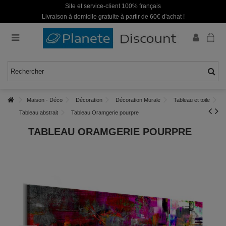
Site et service-client 100% français
Livraison à domicile gratuite à partir de 60€ d'achat !
Maison - Déco
Décoration
Décoration Murale
Tableau et toile
Tableau abstrait
Tableau Oramgerie pourpre
TABLEAU ORAMGERIE POURPRE