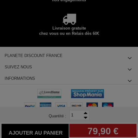
Livraison gratuite
chez vous ou en Relais dès 60€
PLANETE DISCOUNT FRANCE
SUIVEZ NOUS
INFORMATIONS
Quantité :
© 2025 Planete Discount SAS, Tous droits réservés - siège social : 14
79,90 €
chemin des Groseilliers 91760 ITTEVILLE - Téléphone : +33180855415
AJOUTER AU PANIER