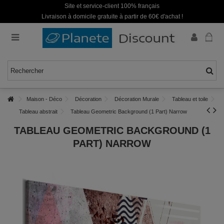
Site et service-client 100% français
Livraison à domicile gratuite à partir de 60€ d'achat !
Maison - Déco
Décoration
Décoration Murale
Tableau et toile
Tableau abstrait
Tableau Geometric Background (1 Part) Narrow
TABLEAU GEOMETRIC BACKGROUND (1
PART) NARROW