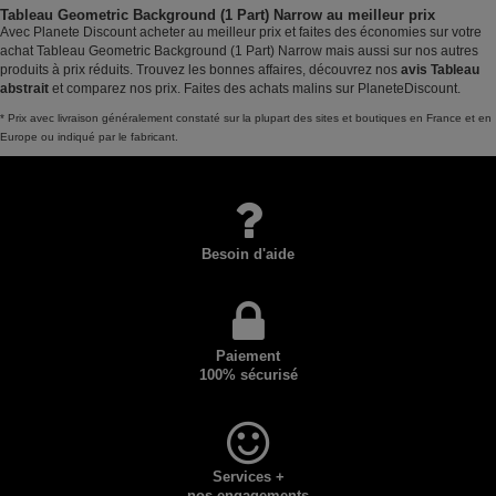
Tableau Geometric Background (1 Part) Narrow au meilleur prix
Avec Planete Discount acheter au meilleur prix et faites des économies sur votre
achat Tableau Geometric Background (1 Part) Narrow mais aussi sur nos autres
produits à prix réduits. Trouvez les bonnes affaires, découvrez nos
avis Tableau
abstrait
et comparez nos prix. Faites des achats malins sur PlaneteDiscount.
* Prix avec livraison généralement constaté sur la plupart des sites et boutiques en France et en
Europe ou indiqué par le fabricant.
Besoin d'aide
Paiement
100% sécurisé
Services +
nos engagements