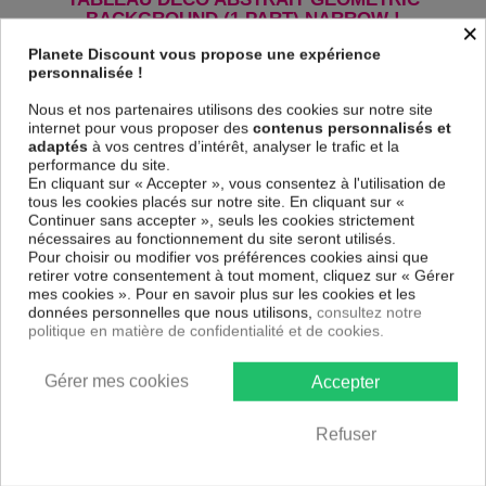
BACKGROUND (1 PART) NARROW !
×
Le Tableau Geometric Background (1 Part) Narrow
est imprimé sur
Planete Discount vous propose une expérience
un papier intissé spécial et de haute qualité qui reflète parfaitement les
personnalisée !
couleurs avec des détails parfaitement reproduits. Grâce à une
impression sur tous les cotés et une toile tendue sur un châssis fait de
Nous et nos partenaires utilisons des cookies sur notre site
matériaux respectueux de l'environnement, vous pourrez suspendre le
internet pour vous proposer des
contenus personnalisés et
tableau immédiatement sans avoir à l'encadrer.
adaptés
à vos centres d’intérêt, analyser le trafic et la
performance du site.
Le Tableau Abstrait Geometric Background (1 Part) Narrow
est
En cliquant sur « Accepter », vous consentez à l'utilisation de
résistant aux rayons UV, inodore et 100 % sûr, parfait même pour la
tous les cookies placés sur notre site. En cliquant sur «
chambre à coucher et la chambre des enfants.
Continuer sans accepter », seuls les cookies strictement
Notre large choix de tableaux tendances et modernes constituent un
nécessaires au fonctionnement du site seront utilisés.
moyen simple et pas cher de donner une nouvelle touche à vos
Pour choisir ou modifier vos préférences cookies ainsi que
intérieurs, il y en a pour tous les goût.
retirer votre consentement à tout moment, cliquez sur « Gérer
mes cookies ». Pour en savoir plus sur les cookies et les
données personnelles que nous utilisons,
consultez notre
Descriptif technique
politique en matière de confidentialité et de cookies.
Matériaux
MDF
Gérer mes cookies
Accepter
Collection
Artgeist
Refuser
Dimensions
120x40 cm, 150x50 cm, 135x45 cm
(cm)