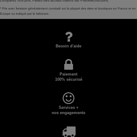
comparez nos prix. Faites des achats malins sur PlaneteDiscount.
* Prix avec livraison généralement constaté sur la plupart des sites et boutiques en France et en
Europe ou indiqué par le fabricant.
Besoin d'aide
Paiement
100% sécurisé
Services +
nos engagements