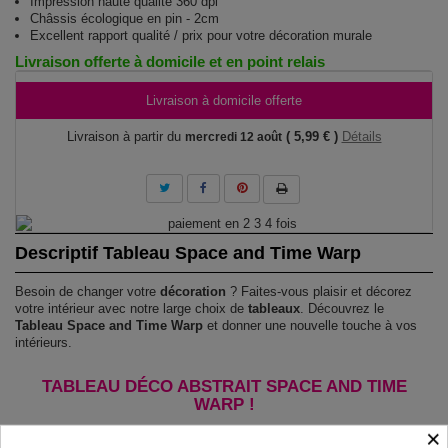
Impression haute qualité 360 dpi
Châssis écologique en pin - 2cm
Excellent rapport qualité / prix pour votre décoration murale
Livraison offerte à domicile et en point relais
Livraison à domicile offerte
Livraison à partir du
( 5,99 € )
Détails
mercredi 12 août
Descriptif Tableau Space and Time Warp
Besoin de changer votre
décoration
? Faites-vous plaisir et décorez
votre intérieur avec notre large choix de
tableaux
. Découvrez le
Tableau Space and Time Warp
et donner une nouvelle touche à vos
intérieurs.
TABLEAU DÉCO ABSTRAIT SPACE AND TIME
WARP !
×
Le Tableau Space and Time Warp
est imprimé sur un papier intissé