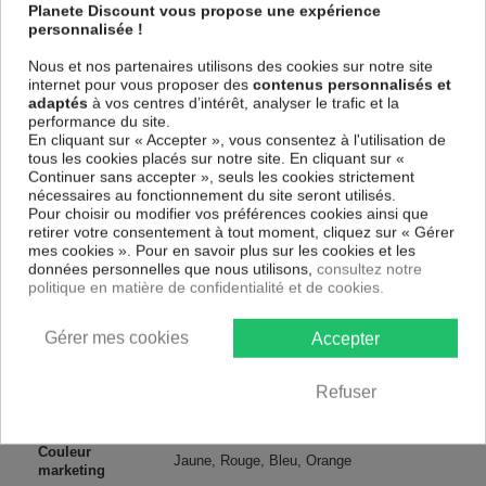
spécial et de haute qualité qui reflète parfaitement les couleurs avec
Planete Discount vous propose une expérience
des détails parfaitement reproduits. Grâce à une impression sur tous les
personnalisée !
cotés et une toile tendue sur un châssis fait de matériaux respectueux
de l'environnement, vous pourrez suspendre le tableau immédiatement
Nous et nos partenaires utilisons des cookies sur notre site
sans avoir à l'encadrer.
internet pour vous proposer des
contenus personnalisés et
adaptés
à vos centres d’intérêt, analyser le trafic et la
Le Tableau Abstrait Space and Time Warp
est résistant aux rayons
performance du site.
UV, inodore et 100 % sûr, parfait même pour la chambre à coucher et la
En cliquant sur « Accepter », vous consentez à l'utilisation de
chambre des enfants.
tous les cookies placés sur notre site. En cliquant sur «
Notre large choix de tableaux tendances et modernes constituent un
Continuer sans accepter », seuls les cookies strictement
moyen simple et pas cher de donner une nouvelle touche à vos
nécessaires au fonctionnement du site seront utilisés.
intérieurs, il y en a pour tous les goût.
Pour choisir ou modifier vos préférences cookies ainsi que
retirer votre consentement à tout moment, cliquez sur « Gérer
mes cookies ». Pour en savoir plus sur les cookies et les
Descriptif technique
données personnelles que nous utilisons,
consultez notre
politique en matière de confidentialité et de cookies.
Matériaux
MDF
Gérer mes cookies
Accepter
Collection
Artgeist
Refuser
Dimensions
135x45 cm, 120x40 cm, 150x50 cm
(cm)
Couleur
Jaune, Rouge, Bleu, Orange
marketing