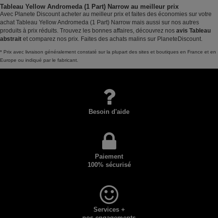
Tableau Yellow Andromeda (1 Part) Narrow au meilleur prix
Avec Planete Discount acheter au meilleur prix et faites des économies sur votre
achat Tableau Yellow Andromeda (1 Part) Narrow mais aussi sur nos autres
produits à prix réduits. Trouvez les bonnes affaires, découvrez nos
avis Tableau
abstrait
et comparez nos prix. Faites des achats malins sur PlaneteDiscount.
* Prix avec livraison généralement constaté sur la plupart des sites et boutiques en France et en
Europe ou indiqué par le fabricant.
Besoin d'aide
Paiement
100% sécurisé
Services +
nos engagements