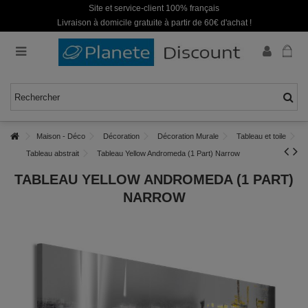
Site et service-client 100% français
Livraison à domicile gratuite à partir de 60€ d'achat !
Maison - Déco
Décoration
Décoration Murale
Tableau et toile
Tableau abstrait
Tableau Yellow Andromeda (1 Part) Narrow
TABLEAU YELLOW ANDROMEDA (1 PART)
NARROW