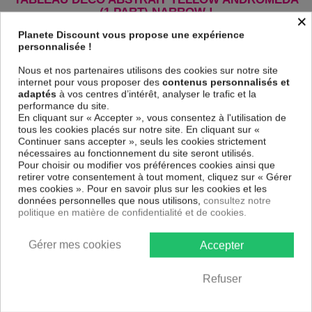
(1 PART) NARROW !
×
Le Tableau Yellow Andromeda (1 Part) Narrow
est imprimé sur un
Planete Discount vous propose une expérience
papier intissé spécial et de haute qualité qui reflète parfaitement les
personnalisée !
couleurs avec des détails parfaitement reproduits. Grâce à une
impression sur tous les cotés et une toile tendue sur un châssis fait de
Nous et nos partenaires utilisons des cookies sur notre site
matériaux respectueux de l'environnement, vous pourrez suspendre le
internet pour vous proposer des
contenus personnalisés et
tableau immédiatement sans avoir à l'encadrer.
adaptés
à vos centres d’intérêt, analyser le trafic et la
performance du site.
Le Tableau Abstrait Yellow Andromeda (1 Part) Narrow
est résistant
En cliquant sur « Accepter », vous consentez à l'utilisation de
aux rayons UV, inodore et 100 % sûr, parfait même pour la chambre à
tous les cookies placés sur notre site. En cliquant sur «
coucher et la chambre des enfants.
Continuer sans accepter », seuls les cookies strictement
Notre large choix de tableaux tendances et modernes constituent un
nécessaires au fonctionnement du site seront utilisés.
moyen simple et pas cher de donner une nouvelle touche à vos
Pour choisir ou modifier vos préférences cookies ainsi que
intérieurs, il y en a pour tous les goût.
retirer votre consentement à tout moment, cliquez sur « Gérer
mes cookies ». Pour en savoir plus sur les cookies et les
données personnelles que nous utilisons,
consultez notre
Descriptif technique
politique en matière de confidentialité et de cookies.
Matériaux
MDF
Gérer mes cookies
Accepter
Collection
Artgeist
Refuser
Dimensions
135x45 cm, 120x40 cm, 150x50 cm
(cm)