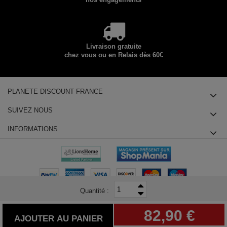
Livraison gratuite
chez vous ou en Relais dès 60€
PLANETE DISCOUNT FRANCE
SUIVEZ NOUS
INFORMATIONS
Quantité :
© 2025 Planete Discount SAS, Tous droits réservés - siège social : 14
82,90 €
chemin des Groseilliers 91760 ITTEVILLE - Téléphone : +33180855415
AJOUTER AU PANIER