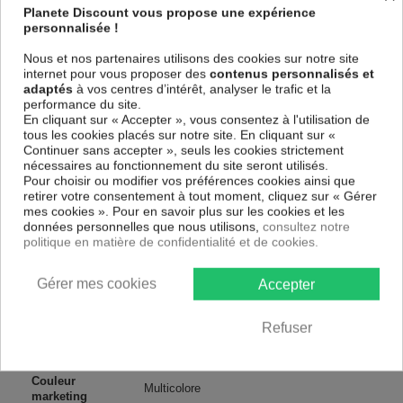
spécial et de haute qualité qui reflète parfaitement les couleurs avec
Planete Discount vous propose une expérience
des détails parfaitement reproduits. Grâce à une impression sur tous les
personnalisée !
cotés et une toile tendue sur un châssis fait de matériaux respectueux
de l'environnement, vous pourrez suspendre le tableau immédiatement
Nous et nos partenaires utilisons des cookies sur notre site
sans avoir à l'encadrer.
internet pour vous proposer des
contenus personnalisés et
adaptés
à vos centres d’intérêt, analyser le trafic et la
Le Tableau Abstrait Calm Hum (3 Parts)
est résistant aux rayons UV,
performance du site.
inodore et 100 % sûr, parfait même pour la chambre à coucher et la
En cliquant sur « Accepter », vous consentez à l'utilisation de
chambre des enfants.
tous les cookies placés sur notre site. En cliquant sur «
Notre large choix de tableaux tendances et modernes constituent un
Continuer sans accepter », seuls les cookies strictement
moyen simple et pas cher de donner une nouvelle touche à vos
nécessaires au fonctionnement du site seront utilisés.
intérieurs, il y en a pour tous les goût.
Pour choisir ou modifier vos préférences cookies ainsi que
retirer votre consentement à tout moment, cliquez sur « Gérer
mes cookies ». Pour en savoir plus sur les cookies et les
Descriptif technique
données personnelles que nous utilisons,
consultez notre
politique en matière de confidentialité et de cookies.
Matériaux
MDF
Gérer mes cookies
Accepter
Collection
Artgeist
Refuser
Dimensions
60x30 cm, 120x60 cm
(cm)
Couleur
Multicolore
marketing