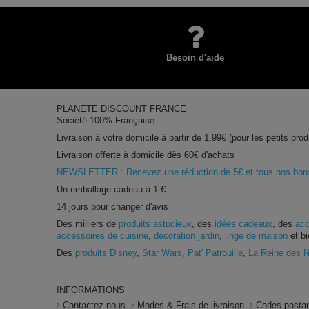
Besoin d'aide
PLANETE DISCOUNT FRANCE
Société 100% Française
Livraison à votre domicile à partir de 1,99€ (pour les petits prod
Livraison offerte à domicile dès 60€ d'achats
NEWSLETTER : Recevez une réduction de 5€ et tous nos bons 
Un emballage cadeau à 1 €
14 jours pour changer d'avis
Des milliers de
produits astucieux
, des
idées cadeaux
, des
acc
accessoires de cuisine
,
décoration jardin
,
linge de maison
et bi
Des
produits Disney
,
Star Wars
,
Pat' Patrouille
,
La Reine des 
INFORMATIONS
Contactez-nous
Modes & Frais de livraison
Codes postau