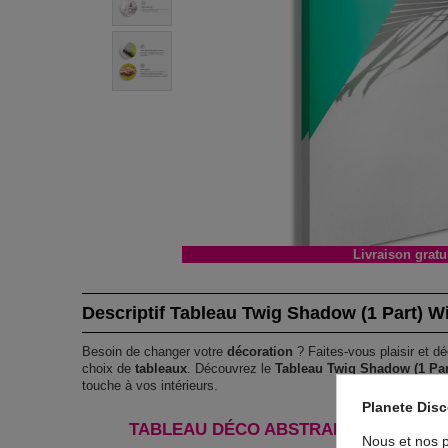
Livraison gratu
Descriptif Tableau Twig Shadow (1 Part) W
Besoin de changer votre
décoration
? Faites-vous plaisir et dé
choix de
tableaux
. Découvrez le
Tableau Twig Shadow (1 Par
touche à vos intérieurs.
Planete Dis
TABLEAU DÉCO ABSTRAIT TWIG SHADO
Nous et nos p