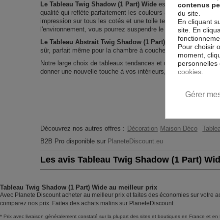
Le Tableau Twig Shadow (1 Part) Wide
est imprimé sur un pap
contenus pe
qualité qui reflète parfaitement les couleurs avec des détails p
du site.
impression sur tous les cotés et une toile tendue sur un châss
En cliquant s
l'environnement, vous pourrez suspendre le tableau immédiatem
site. En cliq
fonctionnement
Le Tableau Abstrait Twig Shadow (1 Part) Wide
est résistan
Pour choisir 
sûr, parfait même pour la chambre à coucher et la chambre des
moment, cliqu
personnelles 
Notre large choix de tableaux tendances et modernes constitu
cookies.
donner une nouvelle touche à vos intérieurs, il y en a pour tous
Gérer mes
Découvrez nos autres offres :
Décoration
Maison Déco
Tablea
B2B Pro disponible sur
PlaneteDiscount.eu
Les avis Tableau Twig Shadow (1 Part) Wi
Tableau Twig Shadow (1 Part) Wide au meilleur prix
Avec Planete Discount acheter au meilleur prix et faites des économies sur votre 
comparez nos prix. Faites des achats malins sur PlaneteDiscount.
* Prix avec livraison généralement constaté sur la plupart des sites et boutiques en France et en 