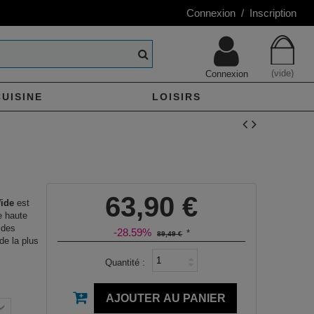
Connexion / Inscription
(vide)
Connexion
CUISINE
LOISIRS
63,90 €
Wide
est
e haute
 des
-28.59%
*
89,49 €
de la plus
Quantité :
AJOUTER AU PANIER