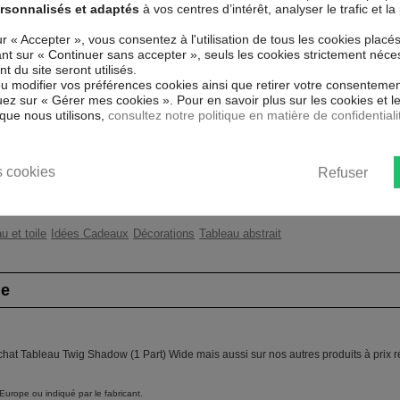
ier intissé spécial et de haute
rsonnalisés et adaptés
à vos centres d’intérêt, analyser le trafic et 
arfaitement reproduits. Grâce à une
Couleur marketing
Noir
is fait de matériaux respectueux de
ur « Accepter », vous consentez à l'utilisation de tous les cookies placé
ent sans avoir à l'encadrer.
uant sur « Continuer sans accepter », seuls les cookies strictement néce
Thème
Mod
 du site seront utilisés.
t aux rayons UV, inodore et 100 %
ou modifier vos préférences cookies ainsi que retirer votre consentemen
 enfants.
Impression
Hau
ez sur « Gérer mes cookies ». Pour en savoir plus sur les cookies et 
que nous utilisons,
consultez notre politique en matière de confidentiali
ent un moyen simple et pas cher de
Résolution
360
 les goût.
Protection anti-UV
Oui
 cookies
Refuser
Châssis
2 c
u et toile
Idées Cadeaux
Décorations
Tableau abstrait
de
achat Tableau Twig Shadow (1 Part) Wide mais aussi sur nos autres produits à prix 
Europe ou indiqué par le fabricant.