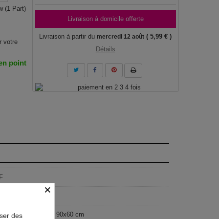
 (1 Part)
Livraison à domicile offerte
Livraison à partir du
( 5,99 € )
mercredi 12 août
r votre
Détails
 en point
F
×
geist
40 cm, 120x80 cm, 90x60 cm
oser des