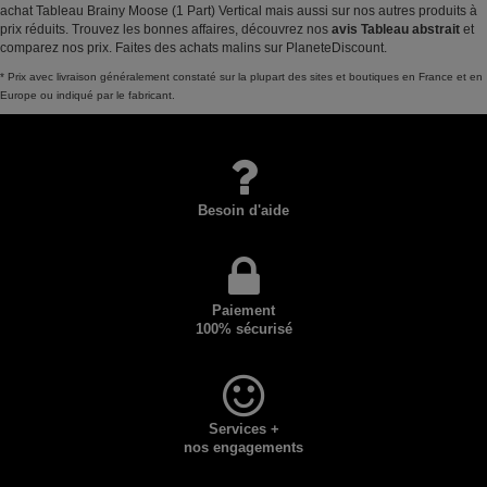
achat Tableau Brainy Moose (1 Part) Vertical mais aussi sur nos autres produits à
prix réduits. Trouvez les bonnes affaires, découvrez nos
avis Tableau abstrait
et
comparez nos prix. Faites des achats malins sur PlaneteDiscount.
* Prix avec livraison généralement constaté sur la plupart des sites et boutiques en France et en
Europe ou indiqué par le fabricant.
Besoin d'aide
Paiement
100% sécurisé
Services +
nos engagements