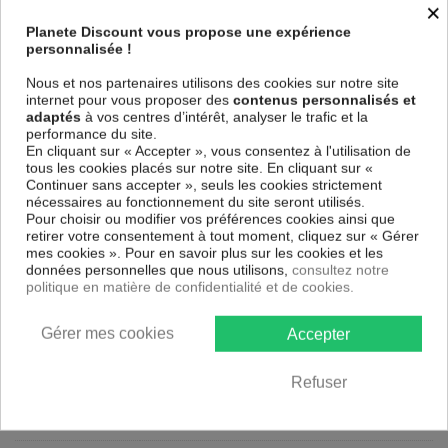
×
Le Tableau Brainy Moose (1 Part) Vertical
est imprimé sur un papier
Planete Discount vous propose une expérience
intissé spécial et de haute qualité qui reflète parfaitement les couleurs
personnalisée !
avec des détails parfaitement reproduits. Grâce à une impression sur
tous les cotés et une toile tendue sur un châssis fait de matériaux
Nous et nos partenaires utilisons des cookies sur notre site
respectueux de l'environnement, vous pourrez suspendre le tableau
internet pour vous proposer des
contenus personnalisés et
immédiatement sans avoir à l'encadrer.
adaptés
à vos centres d’intérêt, analyser le trafic et la
performance du site.
Le Tableau Abstrait Brainy Moose (1 Part) Vertical
est résistant aux
En cliquant sur « Accepter », vous consentez à l'utilisation de
rayons UV, inodore et 100 % sûr, parfait même pour la chambre à
tous les cookies placés sur notre site. En cliquant sur «
coucher et la chambre des enfants.
Continuer sans accepter », seuls les cookies strictement
Notre large choix de tableaux tendances et modernes constituent un
nécessaires au fonctionnement du site seront utilisés.
moyen simple et pas cher de donner une nouvelle touche à vos
Pour choisir ou modifier vos préférences cookies ainsi que
intérieurs, il y en a pour tous les goût.
retirer votre consentement à tout moment, cliquez sur « Gérer
mes cookies ». Pour en savoir plus sur les cookies et les
données personnelles que nous utilisons,
consultez notre
Descriptif technique
politique en matière de confidentialité et de cookies.
Matériaux
MDF
Gérer mes cookies
Accepter
Collection
Artgeist
Refuser
Dimensions
40x60 cm, 80x120 cm, 60x90 cm
(cm)