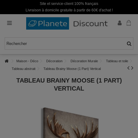
Site et service-client 100% français
Livraison à domicile gratuite à partir de 60€ d'achat !
Maison - Déco
Décoration
Décoration Murale
Tableau et toile
Tableau abstrait
Tableau Brainy Moose (1 Part) Vertical
TABLEAU BRAINY MOOSE (1 PART)
VERTICAL