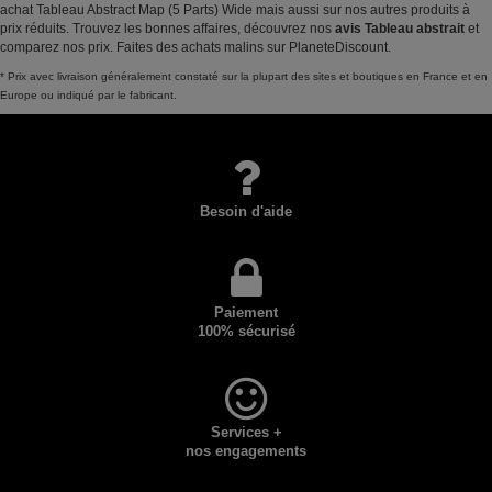
achat Tableau Abstract Map (5 Parts) Wide mais aussi sur nos autres produits à
prix réduits. Trouvez les bonnes affaires, découvrez nos
avis Tableau abstrait
et
comparez nos prix. Faites des achats malins sur PlaneteDiscount.
* Prix avec livraison généralement constaté sur la plupart des sites et boutiques en France et en
Europe ou indiqué par le fabricant.
Besoin d'aide
Paiement
100% sécurisé
Services +
nos engagements