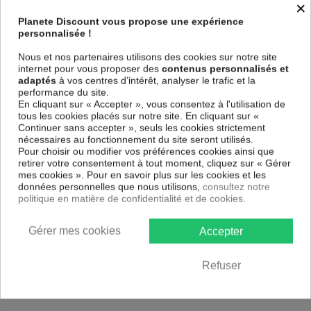
×
Le Tableau Abstract Map (5 Parts) Wide
est imprimé sur un papier
Planete Discount vous propose une expérience
intissé spécial et de haute qualité qui reflète parfaitement les couleurs
personnalisée !
avec des détails parfaitement reproduits. Grâce à une impression sur
tous les cotés et une toile tendue sur un châssis fait de matériaux
Nous et nos partenaires utilisons des cookies sur notre site
respectueux de l'environnement, vous pourrez suspendre le tableau
internet pour vous proposer des
contenus personnalisés et
immédiatement sans avoir à l'encadrer.
adaptés
à vos centres d’intérêt, analyser le trafic et la
performance du site.
Le Tableau Abstrait Abstract Map (5 Parts) Wide
est résistant aux
En cliquant sur « Accepter », vous consentez à l'utilisation de
rayons UV, inodore et 100 % sûr, parfait même pour la chambre à
tous les cookies placés sur notre site. En cliquant sur «
coucher et la chambre des enfants.
Continuer sans accepter », seuls les cookies strictement
Notre large choix de tableaux tendances et modernes constituent un
nécessaires au fonctionnement du site seront utilisés.
moyen simple et pas cher de donner une nouvelle touche à vos
Pour choisir ou modifier vos préférences cookies ainsi que
intérieurs, il y en a pour tous les goût.
retirer votre consentement à tout moment, cliquez sur « Gérer
mes cookies ». Pour en savoir plus sur les cookies et les
données personnelles que nous utilisons,
consultez notre
Descriptif technique
politique en matière de confidentialité et de cookies.
Matériaux
MDF
Gérer mes cookies
Accepter
Collection
Artgeist
Refuser
Dimensions
200x100 cm, 100x50 cm
(cm)