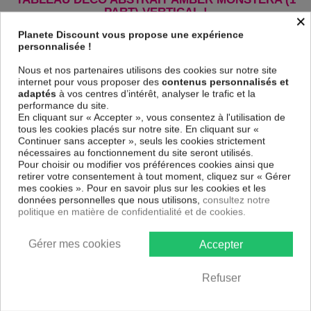
PART) VERTICAL !
×
Le Tableau Amber Monstera (1 Part) Vertical
est imprimé sur un
Planete Discount vous propose une expérience
papier intissé spécial et de haute qualité qui reflète parfaitement les
personnalisée !
couleurs avec des détails parfaitement reproduits. Grâce à une
impression sur tous les cotés et une toile tendue sur un châssis fait de
Nous et nos partenaires utilisons des cookies sur notre site
matériaux respectueux de l'environnement, vous pourrez suspendre le
internet pour vous proposer des
contenus personnalisés et
tableau immédiatement sans avoir à l'encadrer.
adaptés
à vos centres d’intérêt, analyser le trafic et la
performance du site.
Le Tableau Abstrait Amber Monstera (1 Part) Vertical
est résistant
En cliquant sur « Accepter », vous consentez à l'utilisation de
aux rayons UV, inodore et 100 % sûr, parfait même pour la chambre à
tous les cookies placés sur notre site. En cliquant sur «
coucher et la chambre des enfants.
Continuer sans accepter », seuls les cookies strictement
Notre large choix de tableaux tendances et modernes constituent un
nécessaires au fonctionnement du site seront utilisés.
moyen simple et pas cher de donner une nouvelle touche à vos
Pour choisir ou modifier vos préférences cookies ainsi que
intérieurs, il y en a pour tous les goût.
retirer votre consentement à tout moment, cliquez sur « Gérer
mes cookies ». Pour en savoir plus sur les cookies et les
données personnelles que nous utilisons,
consultez notre
Descriptif technique
politique en matière de confidentialité et de cookies.
Matériaux
MDF
Gérer mes cookies
Accepter
Collection
Artgeist
Refuser
Dimensions
80x120 cm, 60x90 cm, 40x60 cm
(cm)