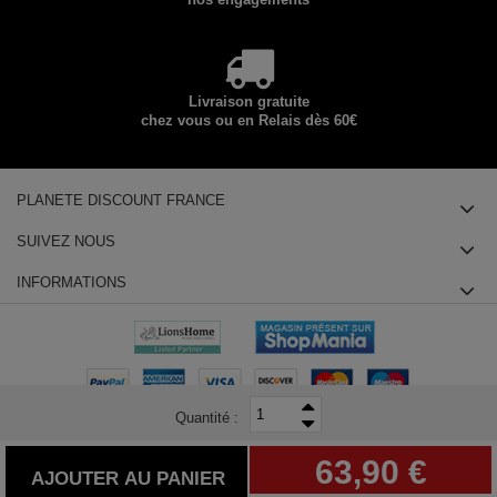
Livraison gratuite
chez vous ou en Relais dès 60€
PLANETE DISCOUNT FRANCE
SUIVEZ NOUS
INFORMATIONS
Quantité :
© 2025 Planete Discount SAS, Tous droits réservés - siège social : 14
63,90 €
chemin des Groseilliers 91760 ITTEVILLE - Téléphone : +33180855415
AJOUTER AU PANIER