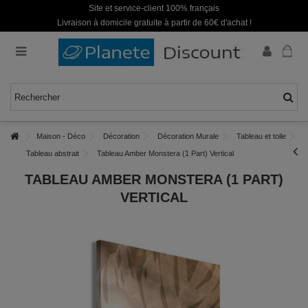
Site et service-client 100% français
Livraison à domicile gratuite à partir de 60€ d'achat !
Maison - Déco
Décoration
Décoration Murale
Tableau et toile
Tableau abstrait
Tableau Amber Monstera (1 Part) Vertical
TABLEAU AMBER MONSTERA (1 PART)
VERTICAL