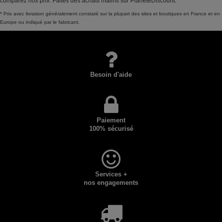
comparez nos prix. Faites des achats malins sur PlaneteDiscount.
* Prix avec livraison généralement constaté sur la plupart des sites et boutiques en France et en
Europe ou indiqué par le fabricant.
Besoin d'aide
Paiement
100% sécurisé
Services +
nos engagements