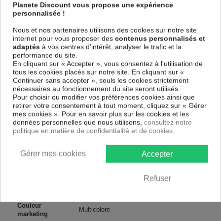
spécial et de haute qualité qui reflète parfaitement les couleurs avec
Planete Discount vous propose une expérience
des détails parfaitement reproduits. Grâce à une impression sur tous les
personnalisée !
cotés et une toile tendue sur un châssis fait de matériaux respectueux
de l'environnement, vous pourrez suspendre le tableau immédiatement
Nous et nos partenaires utilisons des cookies sur notre site
sans avoir à l'encadrer.
internet pour vous proposer des
contenus personnalisés et
adaptés
à vos centres d’intérêt, analyser le trafic et la
Le Tableau Animaux Colourful Savannah
est résistant aux rayons
performance du site.
UV, inodore et 100 % sûr, parfait même pour la chambre à coucher et la
En cliquant sur « Accepter », vous consentez à l'utilisation de
chambre des enfants.
tous les cookies placés sur notre site. En cliquant sur «
Notre large choix de tableaux tendances et modernes constituent un
Continuer sans accepter », seuls les cookies strictement
moyen simple et pas cher de donner une nouvelle touche à vos
nécessaires au fonctionnement du site seront utilisés.
intérieurs, il y en a pour tous les goût.
Pour choisir ou modifier vos préférences cookies ainsi que
retirer votre consentement à tout moment, cliquez sur « Gérer
mes cookies ». Pour en savoir plus sur les cookies et les
Descriptif technique
données personnelles que nous utilisons,
consultez notre
politique en matière de confidentialité et de cookies.
Matériaux
MDF
Gérer mes cookies
Accepter
Collection
Artgeist
Refuser
Dimensions
120x40 cm, 150x50 cm, 135x45 cm
(cm)
Couleur
Multicolore
marketing