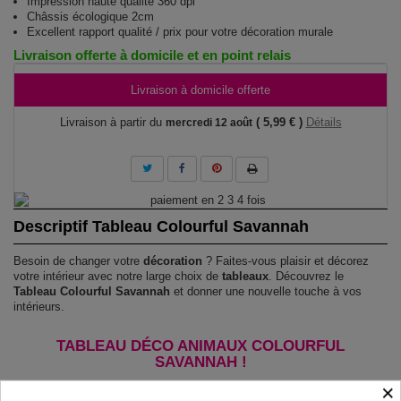
Impression haute qualité 360 dpi
Châssis écologique 2cm
Excellent rapport qualité / prix pour votre décoration murale
Livraison offerte à domicile et en point relais
Livraison à domicile offerte
Livraison à partir du
( 5,99 € )
Détails
mercredi 12 août
Descriptif Tableau Colourful Savannah
Besoin de changer votre
décoration
? Faites-vous plaisir et décorez
votre intérieur avec notre large choix de
tableaux
. Découvrez le
Tableau Colourful Savannah
et donner une nouvelle touche à vos
intérieurs.
TABLEAU DÉCO ANIMAUX COLOURFUL
SAVANNAH !
×
Le Tableau Colourful Savannah
est imprimé sur un papier intissé