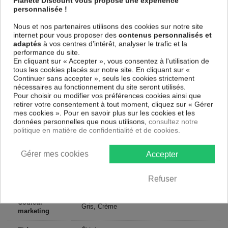
Planete Discount vous propose une expérience
une toile tendue sur un châssis fait de matériaux respectueux de
personnalisée !
l'environnement, vous pourrez suspendre le tableau immédiatement
sans avoir à l'encadrer.
Nous et nos partenaires utilisons des cookies sur notre site
internet pour vous proposer des
contenus personnalisés et
Le Tableau Animaux It's a wild World!
est résistant aux rayons UV,
adaptés
à vos centres d’intérêt, analyser le trafic et la
inodore et 100 % sûr, parfait même pour la chambre à coucher et la
performance du site.
chambre des enfants.
En cliquant sur « Accepter », vous consentez à l'utilisation de
Notre large choix de tableaux tendances et modernes constituent un
tous les cookies placés sur notre site. En cliquant sur «
moyen simple et pas cher de donner une nouvelle touche à vos
Continuer sans accepter », seuls les cookies strictement
intérieurs, il y en a pour tous les goût.
nécessaires au fonctionnement du site seront utilisés.
Pour choisir ou modifier vos préférences cookies ainsi que
retirer votre consentement à tout moment, cliquez sur « Gérer
Descriptif technique
mes cookies ». Pour en savoir plus sur les cookies et les
données personnelles que nous utilisons,
consultez notre
politique en matière de confidentialité et de cookies.
Matériaux
MDF
Gérer mes cookies
Accepter
Collection
Artgeist
Dimensions
Refuser
200x100 cm, 100x50 cm
(cm)
Couleur
Gris, Crème
marketing