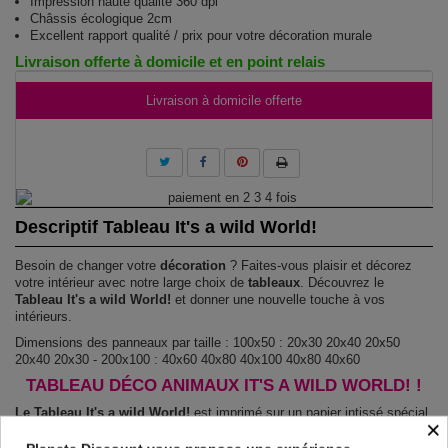
Impression haute qualité 360 dpi
Châssis écologique 2cm
Excellent rapport qualité / prix pour votre décoration murale
Livraison offerte à domicile et en point relais
Livraison à domicile offerte
Descriptif Tableau It's a wild World!
Besoin de changer votre
décoration
? Faites-vous plaisir et décorez
votre intérieur avec notre large choix de
tableaux
. Découvrez le
Tableau It's a wild World!
et donner une nouvelle touche à vos
intérieurs.
Dimensions des panneaux par taille : 100x50 : 20x30 20x40 20x50
20x40 20x30 - 200x100 : 40x60 40x80 40x100 40x80 40x60
TABLEAU DÉCO ANIMAUX IT'S A WILD WORLD! !
Le Tableau It's a wild World!
est imprimé sur un papier intissé spécial
×
et de haute qualité qui reflète parfaitement les couleurs avec des détails
parfaitement reproduits. Grâce à une impression sur tous les cotés et