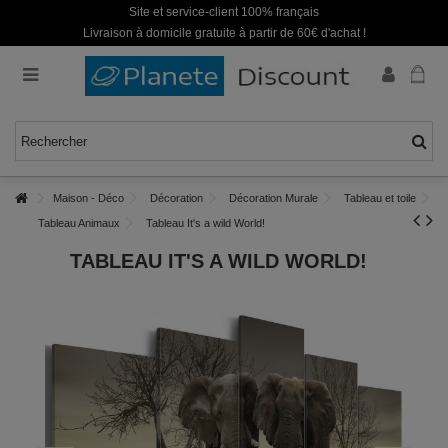
Site et service-client 100% français
Livraison à domicile gratuite à partir de 60€ d'achat !
Maison - Déco
Décoration
Décoration Murale
Tableau et toile
Tableau Animaux
Tableau It's a wild World!
TABLEAU IT'S A WILD WORLD!