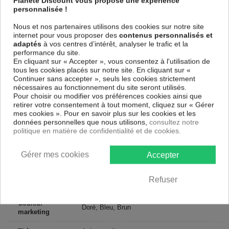
Planete Discount vous propose une expérience
cotés et une toile tendue sur un châssis fait de matériaux respectueux
personnalisée !
de l'environnement, vous pourrez suspendre le tableau immédiatement
sans avoir à l'encadrer.
Nous et nos partenaires utilisons des cookies sur notre site
internet pour vous proposer des
contenus personnalisés et
Le Tableau Animaux The Unquiet Hearts
est résistant aux rayons UV,
adaptés
à vos centres d’intérêt, analyser le trafic et la
inodore et 100 % sûr, parfait même pour la chambre à coucher et la
performance du site.
chambre des enfants.
En cliquant sur « Accepter », vous consentez à l'utilisation de
Notre large choix de tableaux tendances et modernes constituent un
tous les cookies placés sur notre site. En cliquant sur «
moyen simple et pas cher de donner une nouvelle touche à vos
Continuer sans accepter », seuls les cookies strictement
intérieurs, il y en a pour tous les goût.
nécessaires au fonctionnement du site seront utilisés.
Pour choisir ou modifier vos préférences cookies ainsi que
retirer votre consentement à tout moment, cliquez sur « Gérer
Descriptif technique
mes cookies ». Pour en savoir plus sur les cookies et les
données personnelles que nous utilisons,
consultez notre
politique en matière de confidentialité et de cookies.
Matériaux
MDF
Gérer mes cookies
Accepter
Collection
Artgeist
Dimensions
Refuser
200x100 cm, 100x50 cm
(cm)
Couleur
Doré, Bleu, Brun
marketing