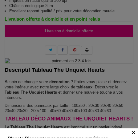
Impression haute qualité 360 dpi
Châssis écologique 2cm
Excellent rapport qualité / prix pour votre décoration murale
Livraison offerte à domicile et en point relais
Livraison à domicile offerte
Descriptif Tableau The Unquiet Hearts
Besoin de changer votre
décoration
? Faites-vous plaisir et décorez
votre intérieur avec notre large choix de
tableaux
. Découvrez le
Tableau The Unquiet Hearts
et donner une nouvelle touche à vos
intérieurs.
Dimensions des panneaux par taille : 100x50 : 20x30 20x40 20x50
20x40 20x30 - 200x100 : 40x60 40x80 40x100 40x80 40x60
TABLEAU DÉCO ANIMAUX THE UNQUIET HEARTS !
Le Tableau The Unquiet Hearts
est imprimé sur un papier intissé
×
spécial et de haute qualité qui reflète parfaitement les couleurs avec
des détails parfaitement reproduits. Grâce à une impression sur tous les