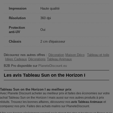
Impression
Haute qualité
Résolution
360 dpi
Protection
Oui
anti-UV
Châssis
2 cm d'épaisseur
Découvrez nos autres offres :
Décoration
Maison Déco
Tableau et toile
Idées Cadeaux
Décorations
Tableau Animaux
B2B Pro disponible sur
PlaneteDiscount.eu
Les avis Tableau Sun on the Horizon I
Tableau Sun on the Horizon I au meilleur prix
Avec Planete Discount acheter au meilleur prix et faites des économies sur votre
achat Tableau Sun on the Horizon I mais aussi sur nos autres produits à prix
réduits. Trouvez les bonnes affaires, découvrez nos
avis Tableau Animaux
et
comparez nos prix. Faites des achats malins sur PlaneteDiscount.
* Prix avec livraison généralement constaté sur la plupart des sites et boutiques en France et en