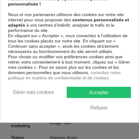
cotés et une toile tendue sur un châssis fait de matériaux respectueux
personnalisée !
de l'environnement, vous pourrez suspendre le tableau immédiatement
sans avoir à l'encadrer.
Nous et nos partenaires utilisons des cookies sur notre site
internet pour vous proposer des
contenus personnalisés et
Le Tableau Animaux Sun on the Horizon I
est résistant aux rayons
adaptés
à vos centres d’intérêt, analyser le trafic et la
UV, inodore et 100 % sûr, parfait même pour la chambre à coucher et la
performance du site.
chambre des enfants.
En cliquant sur « Accepter », vous consentez à l'utilisation de
Notre large choix de tableaux tendances et modernes constituent un
tous les cookies placés sur notre site. En cliquant sur «
moyen simple et pas cher de donner une nouvelle touche à vos
Continuer sans accepter », seuls les cookies strictement
intérieurs, il y en a pour tous les goût.
nécessaires au fonctionnement du site seront utilisés.
Pour choisir ou modifier vos préférences cookies ainsi que
retirer votre consentement à tout moment, cliquez sur « Gérer
Descriptif technique
mes cookies ». Pour en savoir plus sur les cookies et les
données personnelles que nous utilisons,
consultez notre
politique en matière de confidentialité et de cookies.
Matériaux
MDF
Collection
Artgeist
Gérer mes cookies
Accepter
Dimensions
200x80 cm, 225x90 cm
Refuser
(cm)
Couleur
Rouge, Gris
marketing
Thème
Animaux divers