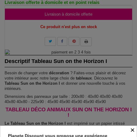
Livraison offerte à domicile et en point relais
Livraison à domicile offerte
Ce produit n'est plus en stock
Descriptif Tableau Sun on the Horizon I
Besoin de changer votre
décoration
? Faites-vous plaisir et décorez
votre intérieur avec notre large choix de
tableaux
. Découvrez le
Tableau Sun on the Horizon I
et donner une nouvelle touche à vos
intérieurs.
Dimensions des panneaux par taille : 200x80 : 40x80 40x80 40x80
40x80 40x80 - 225x90 : 45x90 45x90 45x90 45x90 45x90
TABLEAU DÉCO ANIMAUX SUN ON THE HORIZON I
!
Le Tableau Sun on the Horizon I
est imprimé sur un papier intissé
×
spécial et de haute qualité qui reflète parfaitement les couleurs avec
des détails parfaitement reproduits. Grâce à une impression sur tous les
Planete Discount vous propose une expérience