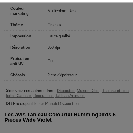
Couleur
Multicolore, Rose
marketing
Thème
Oiseaux
Impression
Haute qualité
Résolution
360 dpi
Protection
Oui
anti-UV
Châssis
2 cm d'épaisseur
Découvrez nos autres offres :
Décoration
Maison Déco
Tableau et toile
Idées Cadeaux
Décorations
Tableau Animaux
B2B Pro disponible sur
PlaneteDiscount.eu
Les avis Tableau Colourful Hummingbirds 5
Pièces Wide Violet