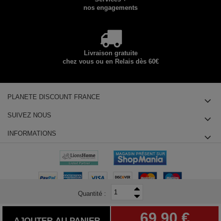
nos engagements
Livraison gratuite
chez vous ou en Relais dès 60€
PLANETE DISCOUNT FRANCE
SUIVEZ NOUS
INFORMATIONS
Quantité :
© 2025 Planete Discount SAS, Tous droits réservés - siège social : 14
69,90 €
chemin des Groseilliers 91760 ITTEVILLE - Téléphone : +33180855415
AJOUTER AU PANIER