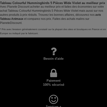
Tableau Colourful Hummingbirds 5 Pièces Wide Violet au meilleur prix
Avec Planete Discount acheter au meilleur prix et faites des économies sur votre
achat Tableau Colourful Hummingbirds 5 Pièces Wide Violet mais aussi sur nos
autres produits à prix réduits. Trouvez les bonnes affaires, découvrez nos
avis
Tableau Animaux
et comparez nos prix. Faites des achats malins sur
PlaneteDiscount.
* Prix avec livraison généralement constaté sur la plupart des sites et boutiques en France et en
Europe ou indiqué par le fabricant.
Besoin d'aide
Paiement
100% sécurisé
Services +