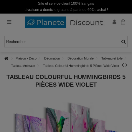
Site et service-client 100% français
Livraison à domicile gratuite à partir de 60€ d'achat !
Maison - Déco
Décoration
Décoration Murale
Tableau et toile
Tableau Animaux
Tableau Colourful Hummingbirds 5 Pièces Wide Violet
TABLEAU COLOURFUL HUMMINGBIRDS 5
PIÈCES WIDE VIOLET