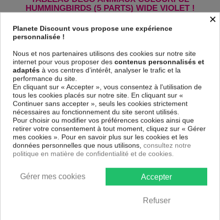
HUMMINGBIRDS (5 PARTS) WIDE VIOLET !
×
Le Tableau Colourful Hummingbirds (5 Parts) Wide Violet
est
Planete Discount vous propose une expérience
imprimé sur un papier intissé spécial et de haute qualité qui reflète
personnalisée !
parfaitement les couleurs avec des détails parfaitement reproduits.
Grâce à une impression sur tous les cotés et une toile tendue sur un
Nous et nos partenaires utilisons des cookies sur notre site
châssis fait de matériaux respectueux de l'environnement, vous pourrez
internet pour vous proposer des
contenus personnalisés et
suspendre le tableau immédiatement sans avoir à l'encadrer.
adaptés
à vos centres d’intérêt, analyser le trafic et la
Le Tableau Animaux Colourful Hummingbirds (5 Parts) Wide Violet
performance du site.
est résistant aux rayons UV, inodore et 100 % sûr, parfait même pour la
En cliquant sur « Accepter », vous consentez à l'utilisation de
chambre à coucher et la chambre des enfants.
tous les cookies placés sur notre site. En cliquant sur «
Continuer sans accepter », seuls les cookies strictement
Notre large choix de tableaux tendances et modernes constituent un
nécessaires au fonctionnement du site seront utilisés.
moyen simple et pas cher de donner une nouvelle touche à vos
Pour choisir ou modifier vos préférences cookies ainsi que
intérieurs, il y en a pour tous les goût.
retirer votre consentement à tout moment, cliquez sur « Gérer
mes cookies ». Pour en savoir plus sur les cookies et les
Descriptif technique
données personnelles que nous utilisons,
consultez notre
politique en matière de confidentialité et de cookies.
Matériaux
MDF
Gérer mes cookies
Accepter
Collection
Artgeist
Refuser
Dimensions
100x50 cm, 200x100 cm
(cm)